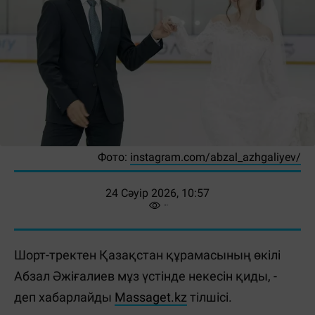
Фото:
instagram.com/abzal_azhgaliyev/
24 Сәуір 2026, 10:57
Шорт-тректен Қазақстан құрамасының өкілі
Абзал Әжіғалиев мұз үстінде некесін қиды, -
деп хабарлайды
Massaget.kz
тілшісі.