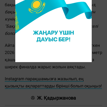
бақыт тіледі:
"Шын жүректен құттықтаймыз,
бақытты болыңыздар!", "Шаңырақ көтерген
күніңізбен шын жүректен құттықтаймын!",
"Бақытыңыз баянды, шаңырағыңыз берекелі
болсын!"
Айта кетейік, Абзал Әжіғалиев Италияда өткен
2026 жылғы
Олимпиада ойындарында
500 метр
қашықта сынға түсті. Алайда отандасымыз
ширек финалда жарыс жолын аяқтады.
Instagram парақшамызға жазылып, ең
қызықты ақпараттарды бірінші болып оқыңыз!
Ж. Қадыржанова