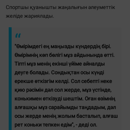
Спортшы қуанышты жаңалығын әлеуметтік
желіде жариялады.
"Өмірімдегі ең маңызды күндердің бірі.
Өмірімнің көп бөлігі мұз айдынында өтті.
Тіпті мұз менің екінші үйіме айналды
деуге болады. Сондықтан осы күнді
ерекше өткізгім келді. Сол себепті неке
қию рәсімін дәл сол жерде, мұз үстінде,
конькимен өткізуді шештім. Оған өзімнің
алғашқы мұз сарайымды таңдадым, дәл
осы жерде менің жолым басталып, алғаш
рет коньки тепкен едім", - деді ол.