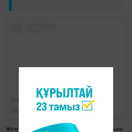
Посмотреть эту публикацию в Instagram
Публикация от Abzal Azhgaliyev (@abzal_azhgaliyev)
Желі қолданушылары спортшы мен жұбайына