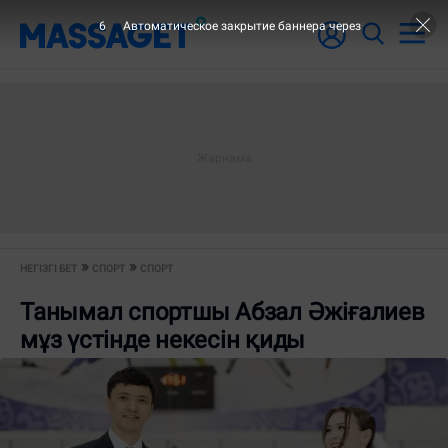
6
Автоматическое закрытие баннера через
НЕГІЗГІ БЕТ
СПОРТ
СПОРТ
Танымал спортшы Абзал Әжіғалиев
мұз үстінде некесін қиды