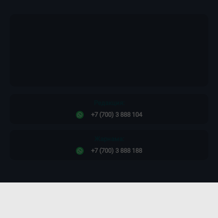
Редакция:
+7 (700) 3 888 104
Жарнама:
+7 (700) 3 888 188
Сайт дизайны -
ПРОСТО КОСМОС!