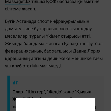
Massaget.kz
тілшісі ҚФФ баспасөз қызметіне
сілтеме жасап.
Бүгін Астанада спорт инфрақұрылымын
дамыту және бұқаралық спортты қолдау
мәселелері туралы Үкімет отырысы өтті.
Жиында баяндама жасаған Қазақстан футбол
федерациясының бас хатшысы Давид Лория
қарашаның аяғына дейін жеке меншікке тағы
үш клуб өтетінін мәлімдеді.
Олар - "Шахтер", "Жеңіс" және "Қызыл-
Жар СК" футбол клубтары. Бұл
жұмыстарға тартылған инвестицияның