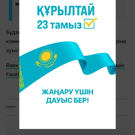
жалпы көлемі 45 млрд теңгеден асады.
Бұдан бөлек "Елімай" футбол клубы
коммерциялық емес акционерлік қоғам түріне
ауыстырылған.
Өзекті жаңалықтарды өз уақытында оқу үшін
Facebook парақшамызға жазылыңыз!
Ж. Қадыржанова
СПОРТ
ФУТБОЛ
ЖЕКЕШЕЛЕНДІРУ
ОЛЖАС БЕКТЕНОВ