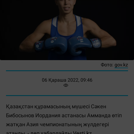
Фото:
gov.kz
06 Қараша 2022, 09:46
Қазақстан құрамасының мүшесі Сәкен
Бибосынов Иордания астанасы Амманда өтіп
жатқан Азия чемпионатының жүлдегері
атанды, - деп хабарлайды
Vesti.kz.