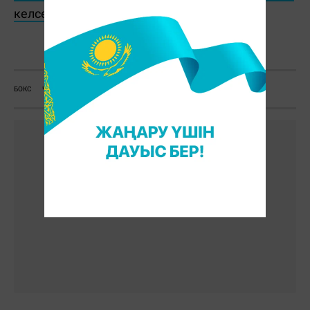
келсе, Telegram-арнамызға жазылыңыз!
С. Бөлек
БОКС
ЧЕМПИОН