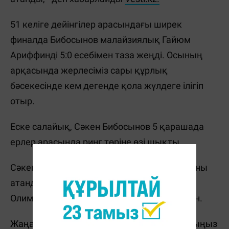
51 келіге дейінгілер арасындағы ширек
финалда Бибосынов малайзиялық Гайюм
Ариффинді 5:0 есебімен таза жеңді. Осының
арқасында жерлесіміз сары құрлық
бәсекесінде кем дегенде қола жүлдеге ілігіп
отыр.
Еске салайық, Сәкен Бибосынов 5 қарашада
ерлер арасында ринг төріне өзі шықты.
Сәкен Бибосынов 2021 жылы әлем чемпионы
атанды. Сонымен қатар, Токио
Олимпиадасының қола жүлдесін еншілеген.
Жаңалықтарды бәрінен бұрын біліп отырғыңыз