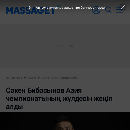
6
Автоматическое закрытие баннера через
НЕГІЗГІ БЕТ
СПОРТ
СӘКЕН БИБОСЫНОВ АЗИЯ...
Сәкен Бибосынов Азия
чемпионатының жүлдесін жеңіп
алды