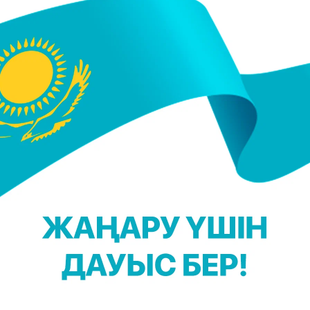
қты ақпараттарды бірінші болып оқыңыз!
 Қадыржанова