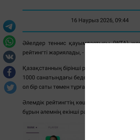
16 Наурыз 2026, 09:44
Әйелдер теннис қауымдастығы (WTA) же
рейтингті жариялады, - деп хабарлайды
Mas
Қазақстанның бірінші ракеткасы Елена Р
1000 санатындағы беделді турнирдің финалын
ол бір саты төмен тұрған еді.
Әлемдік рейтингтің көшбасшысы болып Бела
бұрын әлемнің екінші ракеткасы болған Пол