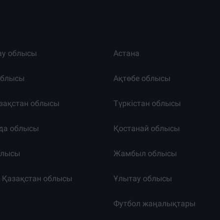
ау облысы
Астана
облысы
Ақтөбе облысы
зақстан облысы
Түркістан облысы
да облысы
Қостанай облысы
блысы
Жамбыл облысы
к Қазақстан облысы
Ұлытау облысы
т
Футбол жаңалықтары