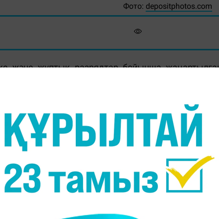
Фото:
depositphotos.com
ке және жұптық разрядтар бойынша жаңартылға
saget.kz
тілшісі.
ыбакина АҚШ-тың Индиан-Уэллс қаласында өткен WT
а дейін жетіп, екінші орынға көтерілді. Бұған дейі
русь өкілі Арина Соболенко қалды, ал үздік үштікт
ьша теннисшісі Ига Швёнтек түйіндеді.