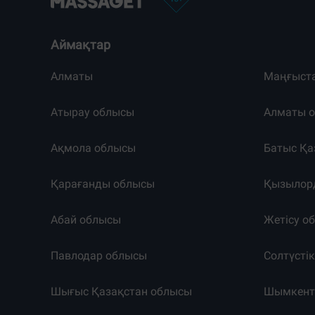
Аймақтар
Алматы
Маңғыст
Атырау облысы
Алматы 
Ақмола облысы
Батыс Қа
Қарағанды облысы
Қызылор
Абай облысы
Жетісу о
Павлодар облысы
Солтүсті
Шығыс Қазақстан облысы
Шымкен