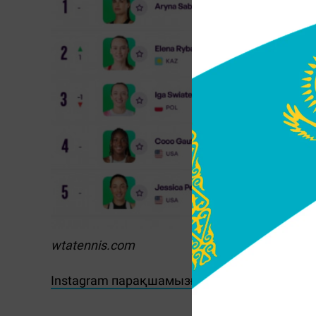
wtatennis.com
Instagram парақшамызға жазылып, ең қызы
Ж.