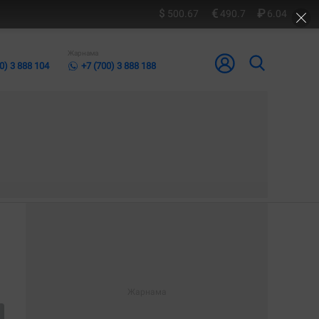
500.67
490.7
6.04
Жарнама
0) 3 888 104
+7 (700) 3 888 188