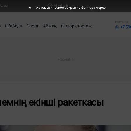
балар
5
Автоматическое закрытие баннера через
Редакция
р
LifeStyle
Спорт
Аймақ
Фоторепортаж
+7 (70
емнің екінші ракеткасы