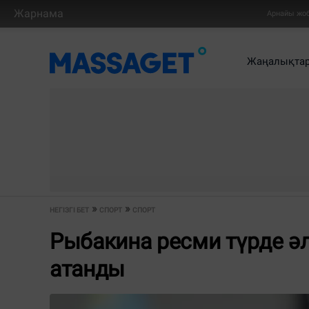
Жарнама
Арнайы жо
Жаңалықта
НЕГІЗГІ БЕТ
СПОРТ
СПОРТ
Рыбакина ресми түрде әл
атанды