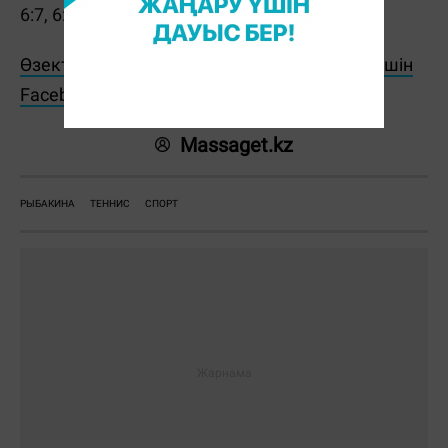
6:7, 6:4, 7:6 есебімен артта қалдырды.
Өзекті жаңалықтарды өз уақытында оқу үшін
Facebook парақшамызға жазылыңыз!
Massaget.kz
РЫБАКИНА
ТЕННИС
СПОРТ