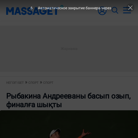
6
Автоматическое закрытие баннера через
НЕГІЗГІ БЕТ
СПОРТ
СПОРТ
Рыбакина Андрееваны басып озып,
финалға шықты