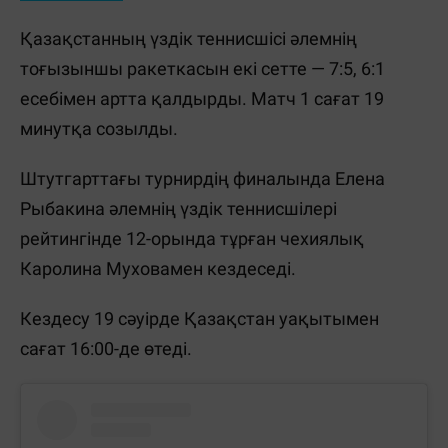
Қазақстанның үздік теннисшісі әлемнің
тоғызыншы ракеткасын екі сетте — 7:5, 6:1
есебімен артта қалдырды. Матч 1 сағат 19
минутқа созылды.
Штутгарттағы турнирдің финалында Елена
Рыбакина әлемнің үздік теннисшілері
рейтингінде 12-орында тұрған чехиялық
Каролина Муховамен кездеседі.
Кездесу 19 сәуірде Қазақстан уақытымен
сағат 16:00-де өтеді.