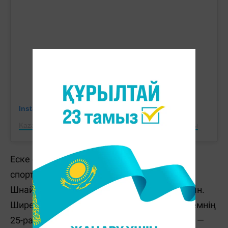
Instagram-дағы бұл жарияланымды көру
Kazakhstan Tennis Federation (@ktf.kz) жарияланымы
Еске салайық, 1/8 финалда қазақстандық
спортшы әлемнің 19-ракеткасы Диана
Шнайдерді 6:3, 6:4 есебімен жеңген болатын.
Ширек финалда Рыбакина басым түсіп, әлемнің
25-ракеткасы Лейла Фернандесті үш сетте —