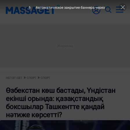
6
Автоматическое закрытие баннера через
НЕГІЗГІ БЕТ
СПОРТ
СПОРТ
Өзбекстан көш бастады, Үндістан
екінші орында: қазақстандық
боксшылар Ташкентте қандай
нәтиже көрсетті?