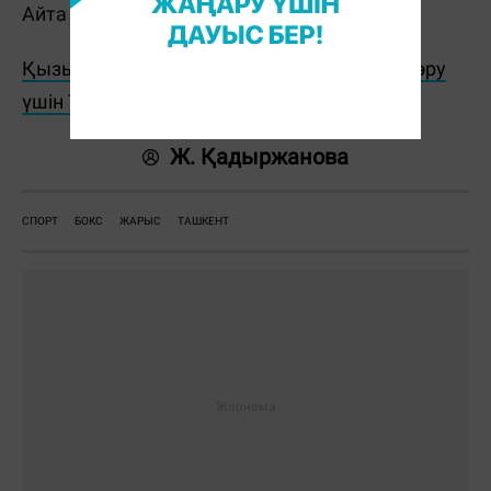
Айта кетейік, турнир бүгін аяқталады.
Қызықты жаңалықтар мен видеоларды көру
үшін TikTok арнамызға жазылыңыз!
Ж. Қадыржанова
СПОРТ
БОКС
ЖАРЫС
ТАШКЕНТ