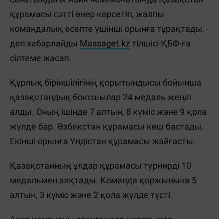
құрамасы сәтті өнер көрсетіп, жалпы
командалық есепте үшінші орынға тұрақтады, -
деп хабарлайды
Massaget.kz
тілшісі ҚБФ-ға
сілтеме жасап.
Құрлық біріншілігінің қорытындысы бойынша
қазақстандық боксшылар 24 медаль жеңіп
алды. Оның ішінде 7 алтын, 8 күміс және 9 қола
жүлде бар. Өзбекстан құрамасы көш бастады.
Екінші орынға Үндістан құрамасы жайғасты.
Қазақстанның ұлдар құрамасы турнирді 10
медальмен аяқтады. Команда қоржынына 5
алтын, 3 күміс және 2 қола жүлде түсті.