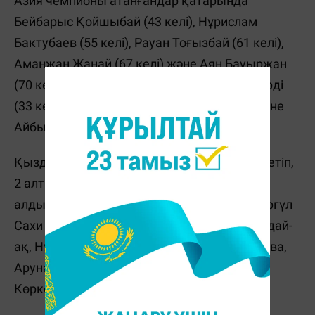
Азия чемпионы атанғандар қатарында
Бейбарыс Қойшыбай (43 келі), Нұрислам
Бактубаев (55 келі), Рауан Тоғызбай (61 келі),
Аманжан Жанай (67 келі) және Аян Бауыржан
(70 келі) бар. Күміс жүлдені Саят Рахымберді
(33 келі), Жақсылық Ермекұлы (35 келі) және
Айбын Мәжит (+70 келі) иеленді.
Қыздар құрамасы да жоғары нәтиже көрсетіп,
2 алтын, 5 күміс және 7 қола медаль жеңіп
алды. Самал Төлепберген (52 келі) мен Нұргүл
Сахи (67 келі) Азия чемпионы атанды. Сондай-
ақ, Нұржанат Бекназар, Сабрина Адилханова,
Аруна Шалман, Айару Файзуллаева және
Көркем Ғалым күміс жүлдеге ие болды.