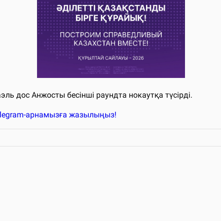
эль дос Анжосты бесінші раундта нокаутқа түсірді.
elegram-арнамызға жазылыңыз!