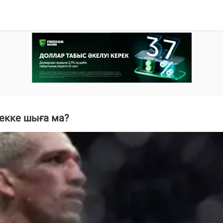
екке шыға ма?