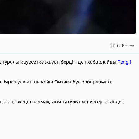
С. Бөлек
туралы қауесетке жауап берді, - деп хабарлайды
Tengri
а. Біраз уақыттан кейін Физиев бұл хабарламаға
ың жаңа жеңіл салмақтағы титулының иегері атанды.