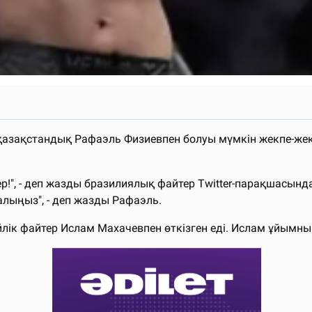
қазақстандық Рафаэль Физиевпен болуы мүмкін жекпе-жек 
тер!", - деп жазды бразилиялық файтер Twitter-парақшасынд
алыңыз", - деп жазды Рафаэль.
ейлік файтер Ислам Махачевпен өткізген еді. Ислам ұйымн