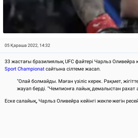
05 Қараша 2022, 14:32
33 жастағы бразилиялық UFC файтері Чарльз Оливейра 
Sport
Championat
сайтына сілтеме жасап.
"Олай болмайды. Маған үзіліс керек. Рақмет, жігіт
жауап берді. "Чемпионға лайық демалыстан рахат 
Еске салайық, Чарльз Оливейра кейінгі жекпе-жегін рес