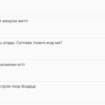
 жеңіске жетті
атады: Сәтпаев тізімге енді ме?
әсімінен өтті
рлік пікір білдірді