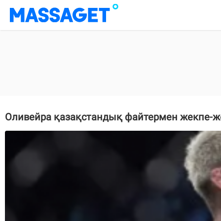
Оливейра қазақстандық файтермен жекпе-ж