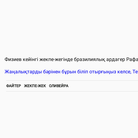
Физиев кейінгі жекпе-жегінде бразилиялық ардагер Рафа
Жаңалықтарды бәрінен бұрын біліп отырғыңыз келсе, T
ФАЙТЕР
ЖЕКПЕ-ЖЕК
ОЛИВЕЙРА