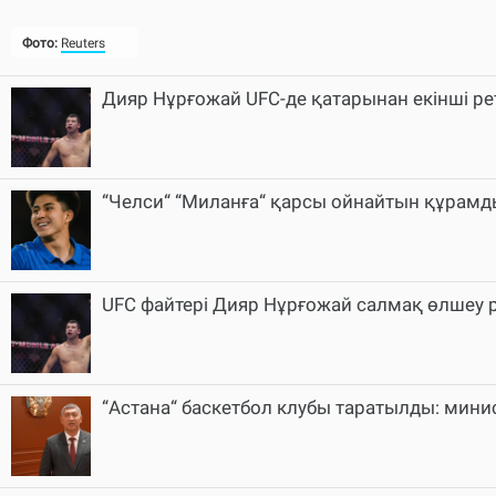
Фото:
Reuters
Дияр Нұрғожай UFC-де қатарынан екінші рет
“Челси“ “Миланға“ қарсы ойнайтын құрамды 
UFC файтері Дияр Нұрғожай салмақ өлшеу р
“Астана“ баскетбол клубы таратылды: минист