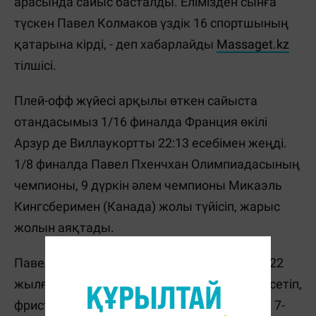
арасында сайыс басталды. Елімізден сынға
түскен Павел Колмаков үздік 16 спортшының
қатарына кірді, - деп хабарлайды
Massaget.kz
тілшісі.
Плей-офф жүйесі арқылы өткен сайыста
отандасымыз 1/16 финалда Франция өкілі
Арзур де Виллаукортты 22:13 есебімен жеңді.
1/8 финалда Павел Пхенчхан Олимпиадасының
чемпионы, 9 дүркін әлем чемпионы Микаэль
Кингсберимен (Канада) жолы түйісіп, жарыс
жолын аяқтады.
Павел Колмаков бұған дейін 2014, 2018, 2022
жылғы Олимпиада ойындарында өнер көрсетіп,
фристайл-могулдан ең жоғарғы көрсеткіші 7-