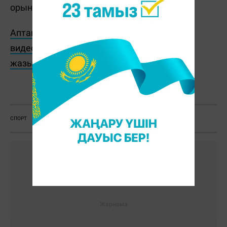
орын болып тіркелген еді.
Аптаның басты оқиғалары мен пайдалы
видеоларды көру үшін YouTube арнамызға
жазылыңыз
Massaget.kz
СПОРТ
ОЛИМПИАДА