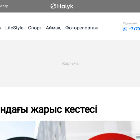
балар
Редакция
р
LifeStyle
Спорт
Аймақ
Фоторепортаж
+7 (70
ндағы жарыс кестесі