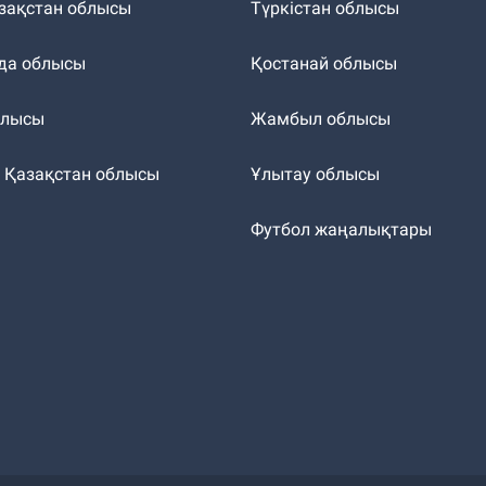
зақстан облысы
Түркістан облысы
да облысы
Қостанай облысы
блысы
Жамбыл облысы
к Қазақстан облысы
Ұлытау облысы
т
Футбол жаңалықтары