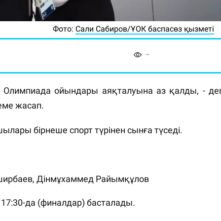
Фото:
Сали Сабиров/ҰОК баспасөз қызметі
 Олимпиада ойындары аяқталуына аз қалды, - де
теме жасап.
лары бірнеше спорт түрінен сынға түседі.
аширбаев, Дінмұхаммед Райымқұлов
у), 17:30-да (финалдар) басталады.