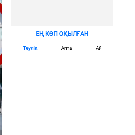
ЕҢ КӨП ОҚЫЛҒАН
Тәулік
Апта
Ай