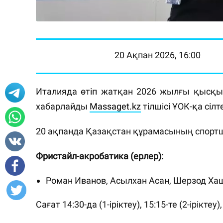
20 Ақпан 2026, 16:00
Италияда өтіп жатқан 2026 жылғы қысқы
хабарлайды
Massaget.kz
тілшісі ҰОК-қа сіл
20 ақпанда Қазақстан құрамасының спортшы
Фристайл-акробатика (ерлер):
Роман Иванов, Асылхан Асан, Шерзод Х
Сағат 14:30-да (1-іріктеу), 15:15-те (2-ірікте