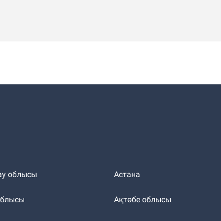
ау облысы
Астана
облысы
Ақтөбе облысы