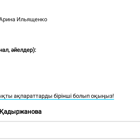
 Арина Ильященко
нал, әйелдер):
қты ақпараттарды бірінші болып оқыңыз!
 Қадыржанова