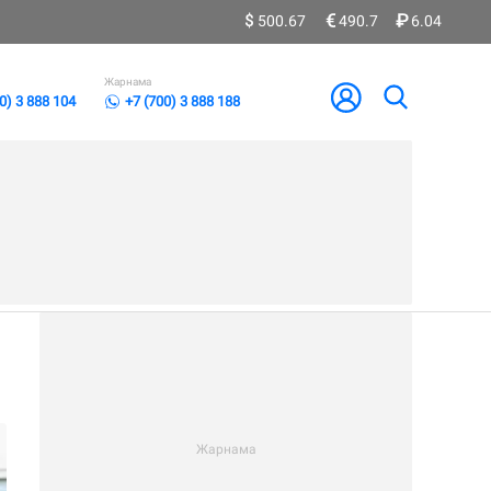
500.67
490.7
6.04
Жарнама
0) 3 888 104
+7 (700) 3 888 188