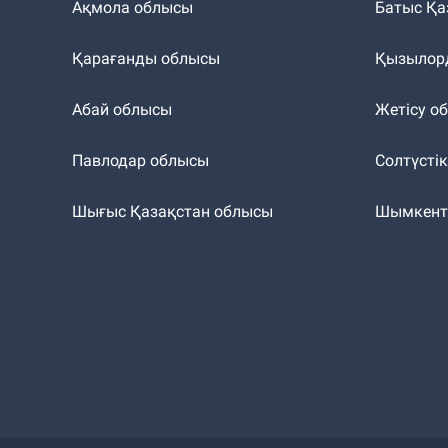
Ақмола облысы
Батыс Қа
Қарағанды облысы
Қызылор
Абай облысы
Жетісу о
Павлодар облысы
Солтүсті
Шығыс Қазақстан облысы
Шымкен