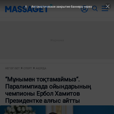
6
Автоматическое закрытие баннера через
НЕГІЗГІ БЕТ
СПОРТ
АҚОРДА
“Мұнымен тоқтамаймыз“.
Паралимпиада ойындарының
чемпионы Ербол Хамитов
Президентке алғыс айтты