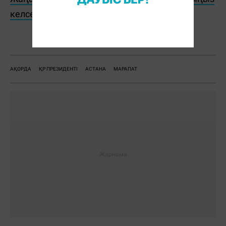
келсе, Telegram-арнамызға жазылыңыз!
Ж. Қадыржанова
АҚОРДА
ҚР ПРЕЗИДЕНТІ
АСТАНА
МАРАПАТ