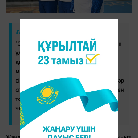
"Осы Паралимпиада ойындары мен үшін
үлкен жауапкершілік болды. Сіздің
қолдауыңызбен жеңіске жеттік. Бұған
мамандардың және бапкерлердің
сіңірген еңбегі зор. Сіздің қолдауыңыз әр
спортшыға күш-қуат береді. Біз мұнымен
тоқтамаймыз", – деді Паралимпиада
чемпионы.
Жаңалықтарды бәрінен бұрын біліп отырғыңыз