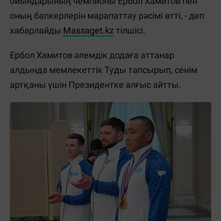
ойындарының чемпионы Ербол Хамитов пен
оның бапкерлерін марапаттау рәсімі өтті, - деп
хабарлайды
Massaget.kz
тілшісі.
Ербол Хамитов әлемдік додаға аттанар
алдында мемлекеттік Туды тапсырып, сенім
артқаны үшін Президентке алғыс айтты.