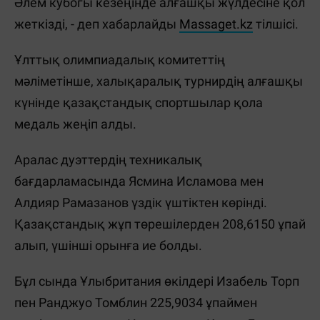
Әлем кубогы кезеңінде алғашқы жүлдесіне қол
жеткізді, - деп хабарлайды
Massaget.kz
тілшісі.
Ұлттық олимпиадалық комитеттің
мәліметінше, халықаралық турнирдің алғашқы
күнінде қазақстандық спортшылар қола
медаль жеңіп алды.
Аралас дуэттердің техникалық
бағдарламасында Ясмина Исламова мен
Алдияр Рамазанов үздік үштіктен көрінді.
Қазақстандық жұп төрешілерден 208,6150 ұпай
алып, үшінші орынға ие болды.
Бұл сында Ұлыбритания өкілдері Изабель Торп
пен Ранджуо Томблин 225,9034 ұпаймен