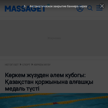
6
Автоматическое закрытие баннера через
НЕГІЗГІ БЕТ
СПОРТ
КӨРКЕМ ЖҮЗУ
Көркем жүзуден әлем кубогы:
Қазақстан қоржынына алғашқы
медаль түсті