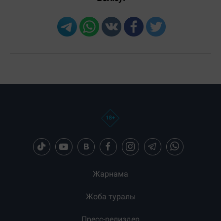
Жарнама
Жоба туралы
Пресс-релиздер