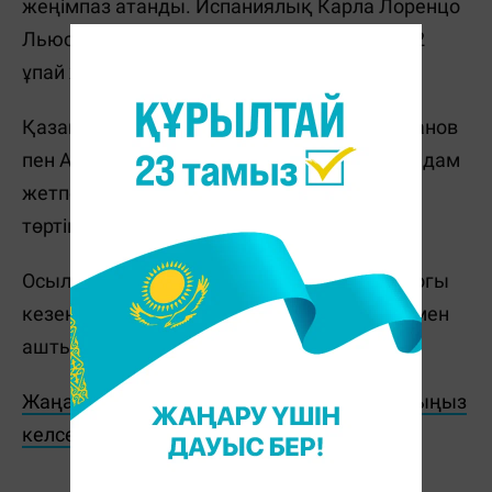
жеңімпаз атанды. Испаниялық Карла Лоренцо
Льюска мен Энеко Санчес Агилар 210,8792
ұпай жинап, күміс медаль иеленді.
Қазақстандық тағы бір жұп – Артур Майданов
пен Айғаным Сайым жүлделі орынға бір қадам
жетпей тоқтады. Олар 207,0650 ұпаймен
төртінші орын алды.
Осылайша Қазақстан құрамасы Әлем кубогы
кезеңіндегі медальдар есебін қола жүлдемен
ашты.
Жаңалықтарды бәрінен бұрын біліп отырғыңыз
келсе, Telegram-арнамызға жазылыңыз!
С. Бөлек