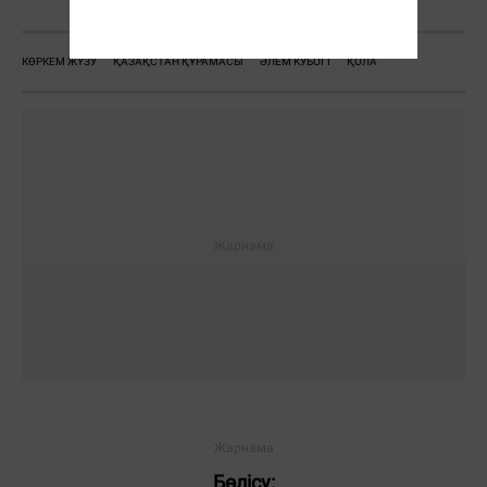
КӨРКЕМ ЖҮЗУ
ҚАЗАҚСТАН ҚҰРАМАСЫ
ӘЛЕМ КУБОГІ
ҚОЛА
Бөлісу: