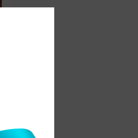
і
у
й