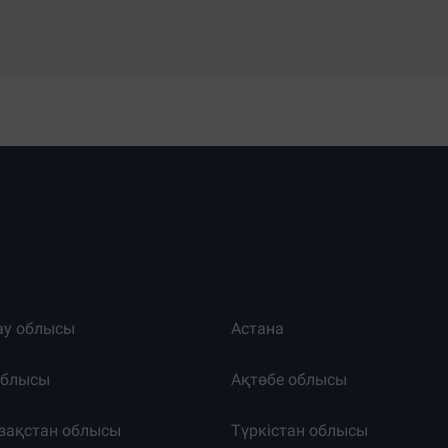
ау облысы
Астана
облысы
Ақтөбе облысы
зақстан облысы
Түркістан облысы