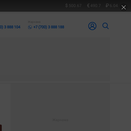
500.67
490.7
6.04
Жарнама
0) 3 888 104
+7 (700) 3 888 188