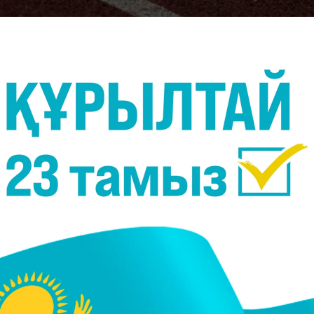
Фото:
depositphotos.com
 әйелдер арасында AVC Women’s Nations Cup турнир
лшісі ҰОК-қа сілтеме жасап.
нші матчын Иран құрамасына қарсы өткізді. Кездес
отандастарымыздың жеңісімен аяқталды.
(3:1), Индонезияны (3:0) жеңген болатын. Тоғыз ұпа
терілді.