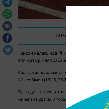
10 Маусым 2026, 11:00
Кандон қаласында (Филиппин) волейболдан
өтіп жатыр, - деп хабарлайды
Massaget.kz
ті
Қазақстан құрамасы топтық кезеңдегі үші
3:1 есебімен (13:25, 25:20, 25:14, 25:18) 
Бұған дейін Қазақстан құрамасы Гонконгты 
жинаған құрама В тобында бірінші орынға кө