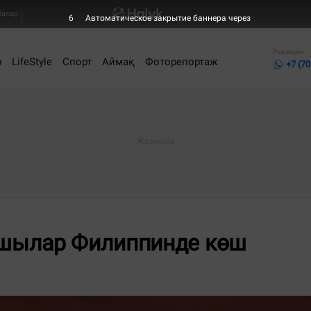
балар
5
Автоматическое закрытие баннера через
Редакция
р
LifeStyle
Спорт
Аймақ
Фоторепортаж
+7 (70
шылар Филиппинде көш