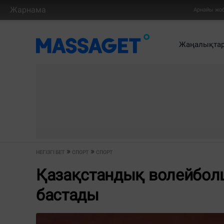
Жарнама
Арнайы жо
Жаңалықта
НЕГІЗГІ БЕТ
СПОРТ
СПОРТ
Қазақстандық волейбол
бастады