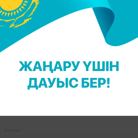
йболшылар Ливан және Вьетнам құрамаларыме
эй, Оңтүстік Корея, Қырғызстан, Өзбекстан жән
р.
шін Facebook парақшамызға жазылыңыз!
 Қадыржанова