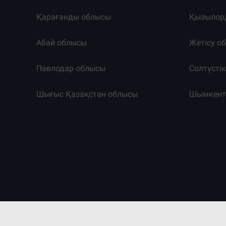
Қарағанды облысы
Қызылор
Абай облысы
Жетісу о
Павлодар облысы
Солтүсті
Шығыс Қазақстан облысы
Шымкен
©2011-2026. Massaget.kz