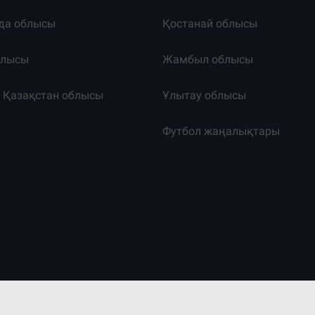
да облысы
Қостанай облысы
блысы
Жамбыл облысы
к Қазақстан облысы
Ұлытау облысы
т
Футбол жаңалықтары