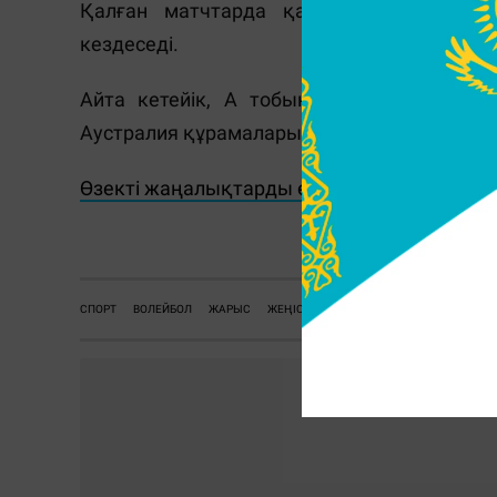
Қалған матчтарда қазақстандық воле
кездеседі.
Айта кетейік, А тобында Филиппин, Тайб
Аустралия құрамалары өнер көрсетіп жаты
Өзекті жаңалықтарды өз уақытында оқу ү
Ж.
СПОРТ
ВОЛЕЙБОЛ
ЖАРЫС
ЖЕҢІС