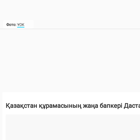
Фото:
ҰОК