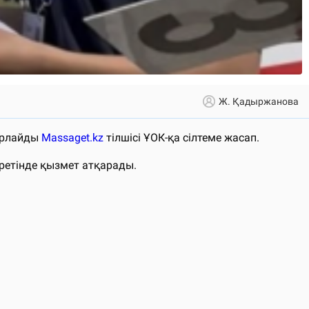
Ж. Қадыржанова
барлайды
Massaget.kz
тілшісі ҰОК-қа сілтеме жасап.
ретінде қызмет атқарады.