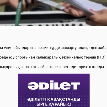
ы Азия ойындарына ресми түрде шақырту алды, - деп ха
еде есу спортынан халықаралық техникалық төреші (ITO) 
ықаралық санаттағы әйел төреші ретінде тарихта қалды.