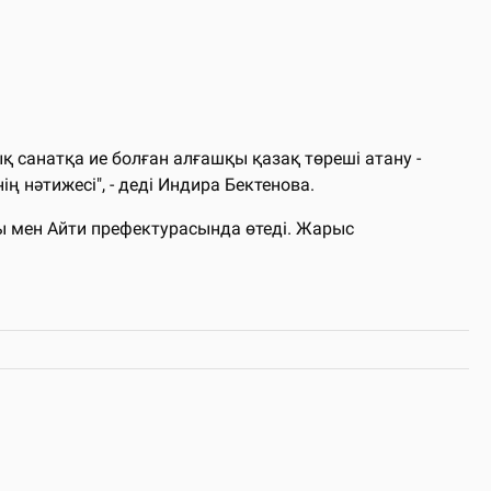
 санатқа ие болған алғашқы қазақ төреші атану -
 нәтижесі", - деді Индира Бектенова.
ы мен Айти префектурасында өтеді. Жарыс