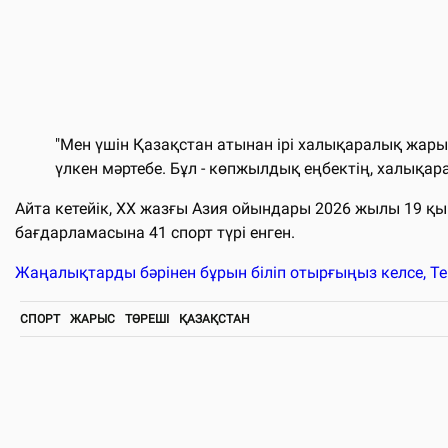
"Мен үшін Қазақстан атынан ірі халықаралық жары
үлкен мәртебе. Бұл - көпжылдық еңбектің, халықара
Айта кетейік, ХХ жазғы Азия ойындары 2026 жылы 19 қ
бағдарламасына 41 спорт түрі енген.
Жаңалықтарды бәрінен бұрын біліп отырғыңыз келсе, T
СПОРТ
ЖАРЫС
ТӨРЕШІ
ҚАЗАҚСТАН