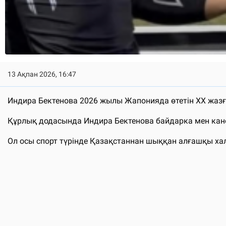
13 Ақпан 2026, 16:47
Индира Бектенова 2026 жылы Жапонияда өтетін ХХ жазғ
Құрлық додасында Индира Бектенова байдарка мен кано
Ол осы спорт түрінде Қазақстаннан шыққан алғашқы хал