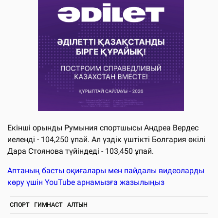
Екінші орынды Румыния спортшысы Андреа Вердес
иеленді - 104,250 ұпай. Ал үздік үштікті Болгария өкілі
Дара Стоянова түйіндеді - 103,450 ұпай.
Аптаның басты оқиғалары мен пайдалы видеоларды
көру үшін YouTube арнамызға жазылыңыз
СПОРТ
ГИМНАСТ
АЛТЫН