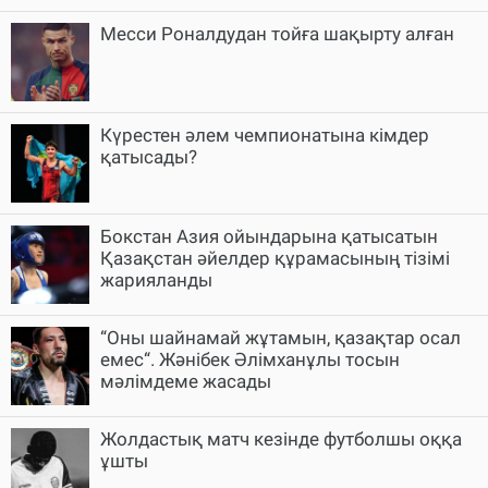
Месси Роналдудан тойға шақырту алған
Күрестен әлем чемпионатына кімдер
қатысады?
Бокстан Азия ойындарына қатысатын
Қазақстан әйелдер құрамасының тізімі
жарияланды
“Оны шайнамай жұтамын, қазақтар осал
емес“. Жәнібек Әлімханұлы тосын
мәлімдеме жасады
Жолдастық матч кезінде футболшы оққа
ұшты