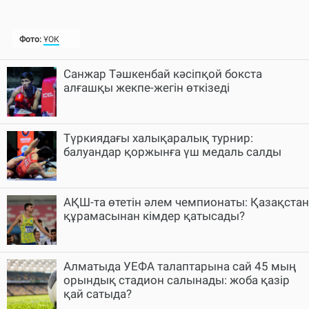
Санжар Тәшкенбай кәсіпқой бокста
алғашқы жекпе-жегін өткізеді
Түркиядағы халықаралық турнир:
балуандар қоржынға үш медаль салды
АҚШ-та өтетін әлем чемпионаты: Қазақстан
құрамасынан кімдер қатысады?
Алматыда УЕФА талаптарына сай 45 мың
орындық стадион салынады: жоба қазір
қай сатыда?