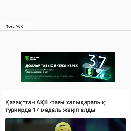
Фото:
ҰОК