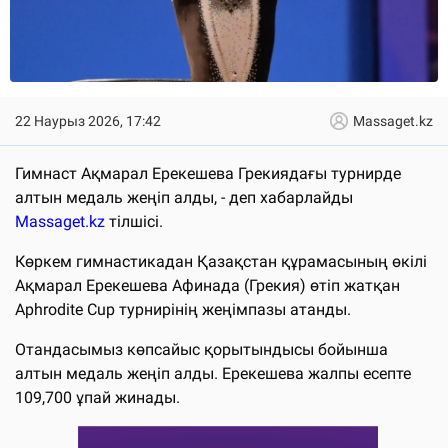
22 Наурыз 2026, 17:42
Massaget.kz
Гимнаст Ақмарал Ерекешева Грекиядағы турнирде
алтын медаль жеңіп алды, - деп хабарлайды
Massaget.kz
тілшісі.
Көркем гимнастикадан Қазақстан құрамасының өкілі
Ақмарал Ерекешева Афинада (Грекия) өтіп жатқан
Aphrodite Cup турнирінің жеңімпазы атанды.
Отандасымыз көпсайыс қорытындысы бойынша
алтын медаль жеңіп алды. Ерекешева жалпы есепте
109,700 ұпай жинады.