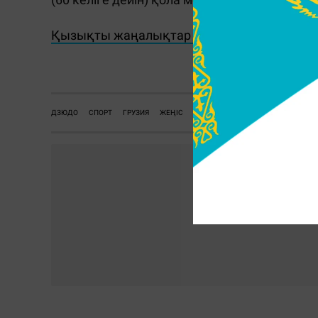
Қызықты жаңалықтар мен видеоларды көру
ДЗЮДО
СПОРТ
ГРУЗИЯ
ЖЕҢІС