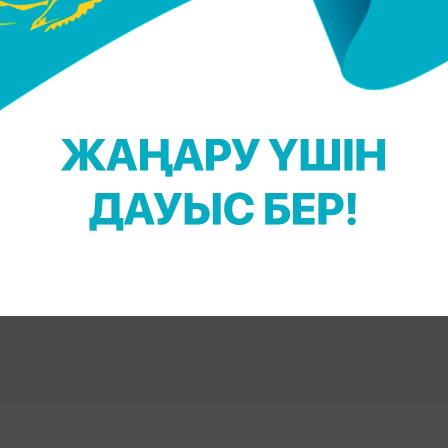
 үшін TikTok арнамызға жазылыңыз!
Massaget.kz