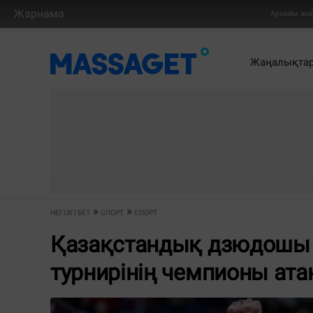
Жарнама
Арнайы жо
Жаңалықта
НЕГІЗГІ БЕТ
СПОРТ
СПОРТ
Қазақстандық дзюдошы 
турнирінің чемпионы ат