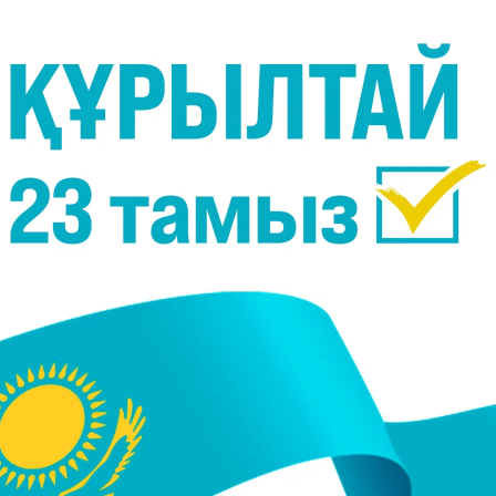
Фото:
ҰОК
Тбилисиде (Грузия) өтіп жатқан Grand Slam
п хабарлайды
Massaget.kz
тілшісі.
алында әзірбайжандық Туран Байрамовпен кездесті.
ңғы секундтарда ұтымды әдіс жасап, "юко" ұпайына
ы.
ы Тбилисиде өткен Grand Slam турнирінде де жеңіск
нда екі медаль бар. Бұған дейін Талғат Орынбаса