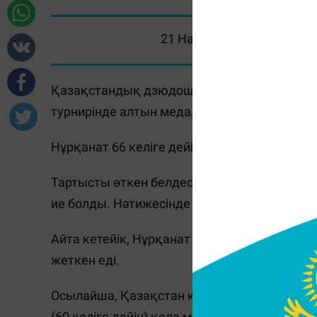
21 Наурыз 2026, 09:58
Қазақстандық дзюдошы Нұрқанат Серікбаев 
турнирінде алтын медаль жеңіп алды, - де
Нұрқанат 66 келіге дейінгі салмақтың фин
Тартысты өткен белдесуде отандасымыз со
ие болды. Нәтижесінде алтыннан алқа тақт
Айта кетейік, Нұрқанат Серікбаев 2024 жыл
жеткен еді.
Осылайша, Қазақстан құрамасының қоржыны
(60 келіге дейін) қола медаль жеңіп алды.