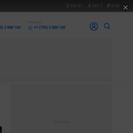
500.67
490.7
6.04
Жарнама
0) 3 888 104
+7 (700) 3 888 188