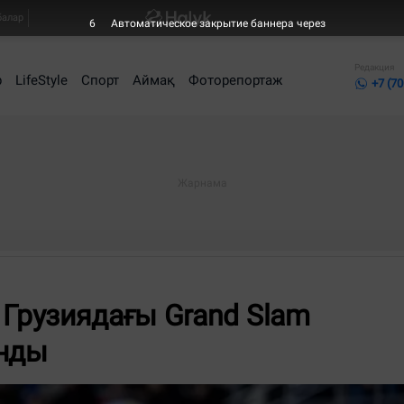
балар
6
Автоматическое закрытие баннера через
Редакция
р
LifeStyle
Спорт
Аймақ
Фоторепортаж
+7 (70
Грузиядағы Grand Slam
анды