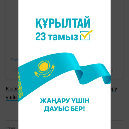
Посмотреть эту публикацию в Instagram
Публикация от Kazakhstan Boxing Federation (@boxingkazakhstan)
Қызықты жаңалықтар мен видеоларды көру
үшін TikTok арнамызға жазылыңыз!
Ж. Қадыржанова
СПОРТ
БОКС
ЖАРЫС
АЗИЯ ЧЕМПИОНАТЫ