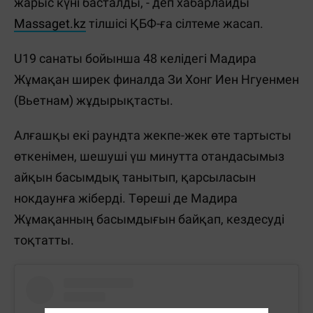
жарыс күні басталды, - деп хабарлайды
Massaget.kz
тілшісі ҚБФ-ға сілтеме жасап.
U19 санаты бойынша 48 келідегі Мадира
Жұмақан ширек финалда Зи Хонг Иен Нгуенмен
(Вьетнам) жұдырықтасты.
Алғашқы екі раундта жекпе-жек өте тартысты
өткенімен, шешуші үш минутта отандасымыз
айқын басымдық танытып, қарсыласын
нокдаунға жіберді. Төреші де Мадира
Жұмақанның басымдығын байқап, кездесуді
тоқтатты.