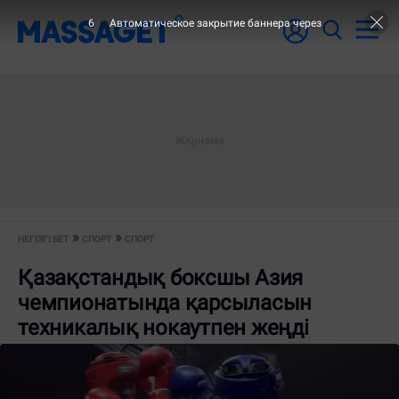
6
Автоматическое закрытие баннера через
НЕГІЗГІ БЕТ
СПОРТ
СПОРТ
Қазақстандық боксшы Азия
чемпионатында қарсыласын
техникалық нокаутпен жеңді