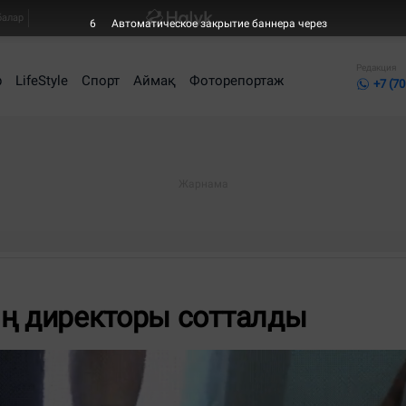
балар
5
Автоматическое закрытие баннера через
Редакция
р
LifeStyle
Спорт
Аймақ
Фоторепортаж
+7 (70
ың директоры сотталды