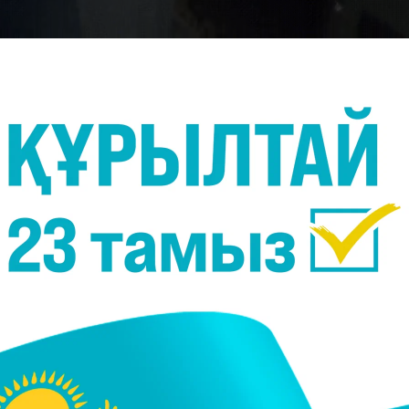
Фото:
Видео кадры
тталды, - деп хабарлайды
Massaget.kz
тілшісі.
тбол клубы" КМҚК директоры К.Дөңсебаевқа үкі
 клуб футболшыларының тамақтануына бөлінген 31,
ымқырғаны үшін кінәлі деп танылды.