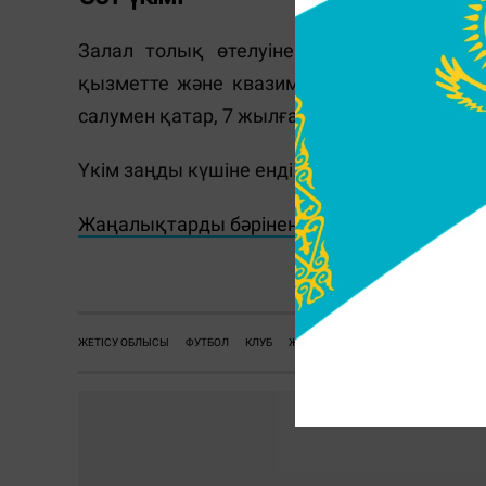
Залал толық өтелуіне және ауыр сырқа
қызметте және квазимемлекеттік сектор 
салумен қатар, 7 жылға бас бостандығын 
Үкім заңды күшіне енді.
Жаңалықтарды бәрінен бұрын біліп отырғы
Ж.
ЖЕТІСУ ОБЛЫСЫ
ФУТБОЛ
КЛУБ
ЖЕМҚОРЛЫҚ