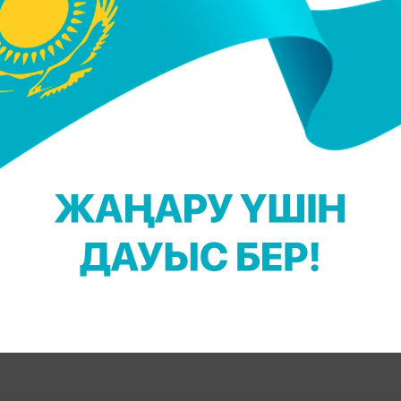
т болуына байланысты Дөңсебаевқа мемлекетті
субъектілерінде қызмет атқаруға өмір бойы тыйы
шектеу жазасы тағайындалды.
ңыз келсе, Telegram-арнамызға жазылыңыз!
 Қадыржанова