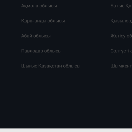
Ақмола облысы
Батыс Қа
Қарағанды облысы
Қызылор
Абай облысы
Жетісу о
Павлодар облысы
Солтүсті
Шығыс Қазақстан облысы
Шымкен