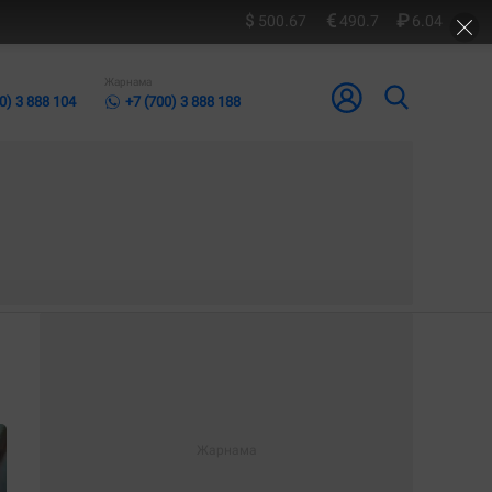
500.67
490.7
6.04
Жарнама
0) 3 888 104
+7 (700) 3 888 188