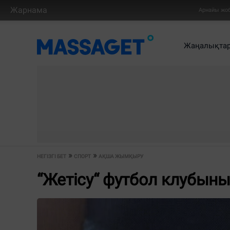
Жарнама
Арнайы жо
Жаңалықта
НЕГІЗГІ БЕТ
СПОРТ
АҚША ЖЫМҚЫРУ
“Жетісу“ футбол клубын