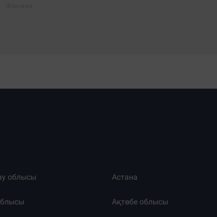
ау облысы
Астана
облысы
Ақтөбе облысы