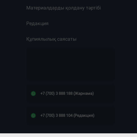
Материалдарды қолдану тәртібі
Редакция
Құпиялылық саясаты
+7 (700) 3 888 188 (Жарнама)
+7 (700) 3 888 104 (Редакция)