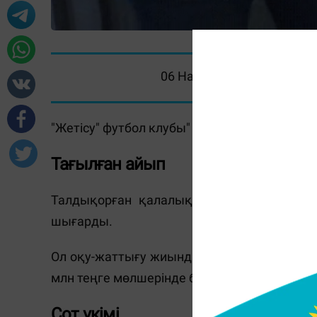
06 Наурыз 2025, 11:16
"Жетісу" футбол клубы" КМҚК директоры со
Тағылған айып
Талдықорған қалалық соты "Жетісу" фу
шығарды.
Ол оқу-жаттығу жиындарын өткізу кезінде
млн теңге мөлшерінде бюджет қаражатын ж
Сот үкімі