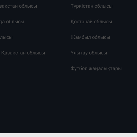
зақстан облысы
Түркістан облысы
да облысы
Қостанай облысы
блысы
Жамбыл облысы
к Қазақстан облысы
Ұлытау облысы
т
Футбол жаңалықтары