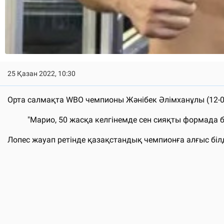
25 Қазан 2022, 10:30
Орта салмақта WBO чемпионы Жәнібек Әлімханұлы (12-0, 
"Марио, 50 жасқа келгінемде сен сияқты формада 
Лопес жауап ретінде қазақстандық чемпионға алғыс біл