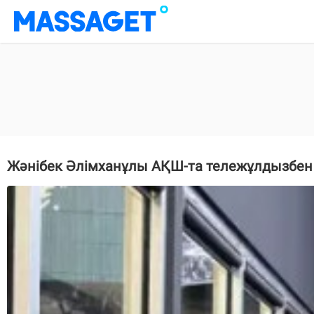
Жәнібек Әлімханұлы АҚШ-та тележұлдызбен 