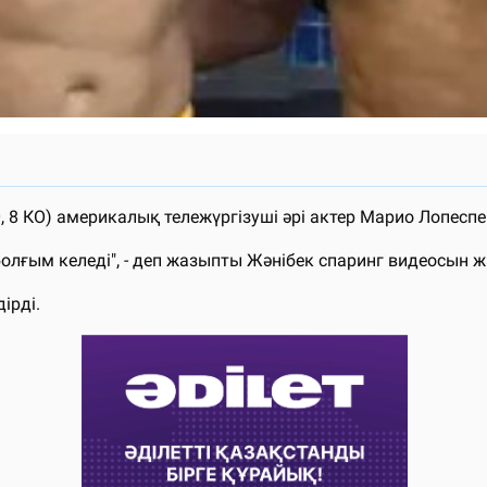
8 КО) америкалық тележүргізуші әрі актер Марио Лопеспен
болғым келеді", - деп жазыпты Жәнібек спаринг видеосын 
дірді.