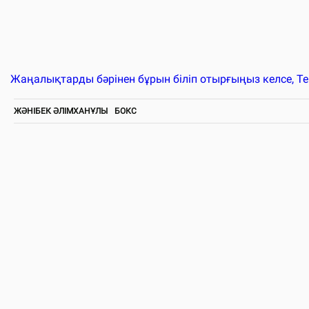
Жаңалықтарды бәрінен бұрын біліп отырғыңыз келсе, T
ЖӘНІБЕК ӘЛІМХАНҰЛЫ
БОКС