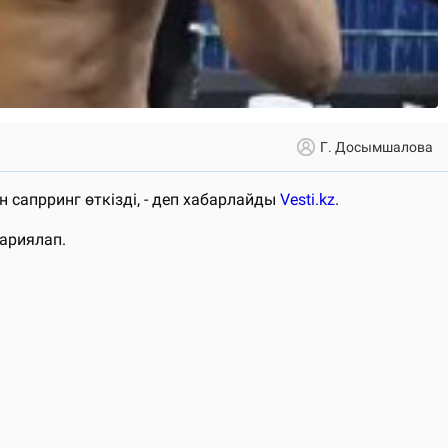
Г. Досымшалова
 сапрринг өткізді, - деп хабарлайды
Vesti.kz
.
жариялап.