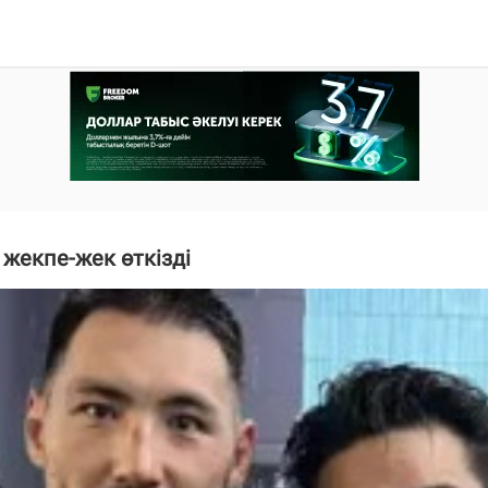
жекпе-жек өткізді