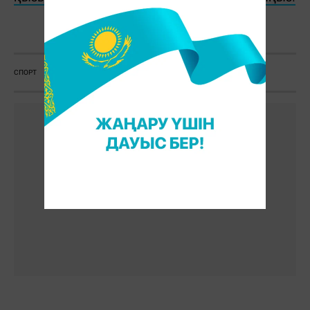
Ж. Қадыржанова
СПОРТ
ЖАРЫС
КҮРЕС
АЗИЯ ЧЕМПИОНАТЫ