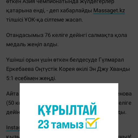
өткен Азия чемпионатында жүлдегерлер
қатарына енді, - деп хабарлайды
Massaget.kz
тілшісі ҰОК-қа сілтеме жасап.
Отандасымыз 76 келіге дейінгі салмақта қола
медаль жеңіп алды.
Үшінші орын үшін өткен белдесуде Гүлмарал
Еркебаева Оңтүстік Корея өкілі Эн Джу Хванды
5:1 есебімен жеңді.
Айта кетейік, бұған дейін Марал Тәңірбергенова
(50 келіге дейін) мен Елена Шалыгина (68 келіге
дейін) қола жүлдеге бір қадам жетпей қалды.
Instagram парақшамызға жазылып, ең
қызықты ақпараттарды бірінші болып оқыңыз!