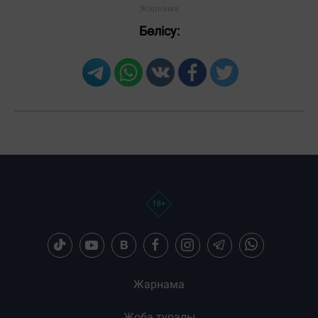
Бөлісу:
Жарнама
Жоба туралы