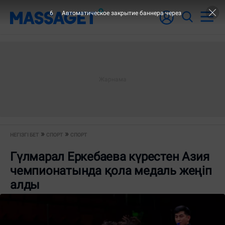
6
Автоматическое закрытие баннера через
НЕГІЗГІ БЕТ
СПОРТ
СПОРТ
Гүлмарал Еркебаева күрестен Азия
чемпионатында қола медаль жеңіп
алды