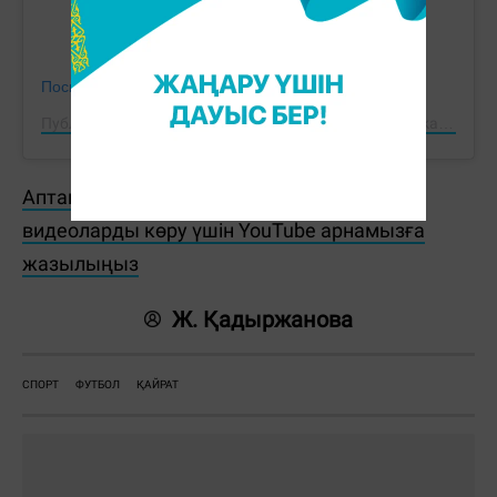
Посмотреть эту публикацию в Instagram
Публикация от «Қайрат» ФК | FC Kairat Almaty (@f.c.kairat)
Аптаның басты оқиғалары мен пайдалы
видеоларды көру үшін YouTube арнамызға
жазылыңыз
Ж. Қадыржанова
СПОРТ
ФУТБОЛ
ҚАЙРАТ