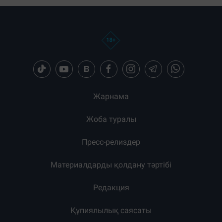
Жарнама
Жоба туралы
Пресс-релиздер
Материалдарды қолдану тәртібі
Редакция
Құпиялылық саясаты