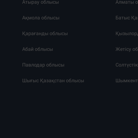
Атырау облысы
Алматы 
Ақмола облысы
Батыс Қа
Қарағанды облысы
Қызылор
Абай облысы
Жетісу о
Павлодар облысы
Солтүсті
Шығыс Қазақстан облысы
Шымкен