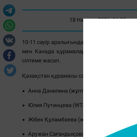
18 Наурыз 2026, 16:25
10-11 сәуір аралығында Астанада Билли Дж
мен Канада құрамалары арасында матч ө
сілтеме жасап.
Қазақстан құрамасы сапында кортқа шыға
Анна Данилина (жұптық сында WTA рейти
Юлия Путинцева (WTA рейтингінде №76);
Жібек Құламбаева (жұптық сында WTA ре
Аружан Сағандықова (WTA рейтингінде №