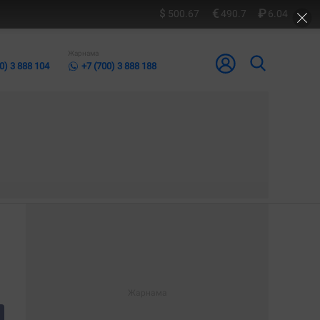
500.67
490.7
6.04
Жарнама
0) 3 888 104
+7 (700) 3 888 188