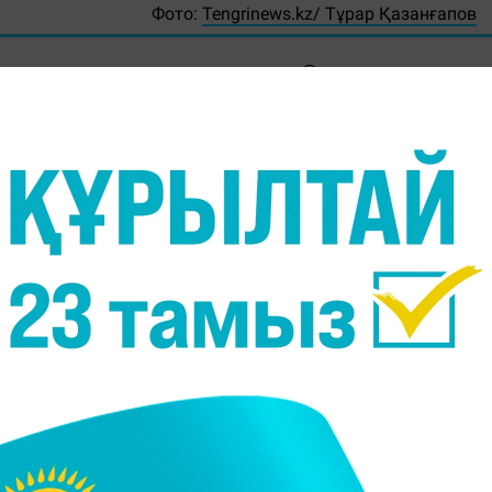
Фото:
Tengrinews.kz/ Тұрар Қазанғапов
ин Кинг кубогының іріктеу кезеңі аясында Қазақста
теді, - деп хабарлайды
Massaget.kz
тілшісі ҚТФ-ғ
тын спортшылар:
нгінде №6);
йтингінде №178);
871);