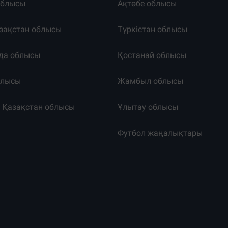
облысы
Ақтөбе облысы
зақстан облысы
Түркістан облысы
да облысы
Қостанай облысы
блысы
Жамбыл облысы
к Қазақстан облысы
Ұлытау облысы
т
Футбол жаңалықтары