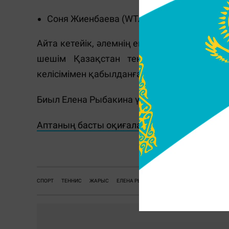
Соня Жиенбаева (WTA рейтингінде №1018
Айта кетейік, әлемнің екінші ракеткасы Е
шешім Қазақстан теннис федерацияс
келісімімен қабылданған.
Биыл Елена Рыбакина үшін басты мақсат - ә
Аптаның басты оқиғалары мен пайдалы ви
Ж.
СПОРТ
ТЕННИС
ЖАРЫС
ЕЛЕНА РЫБАКИНА