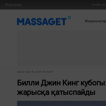
Жарнама
Арнайы жо
Жаңалықта
НЕГІЗГІ БЕТ
СПОРТ
СПОРТ
Билли Джин Кинг кубогы
жарысқа қатыспайды