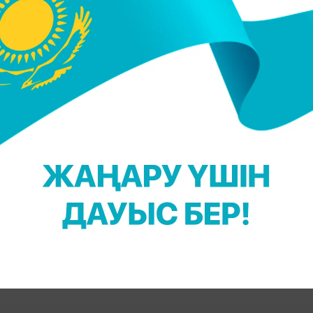
).
лена Рыбакина алдағы кездесуге қатыспайды. Мұнда
ы мен спортшының жаттықтырушылар штабыны
лемдік рейтингте көшбасшы болу үшін күресу.
деоларды көру үшін YouTube арнамызға жазылыңыз
 Қадыржанова