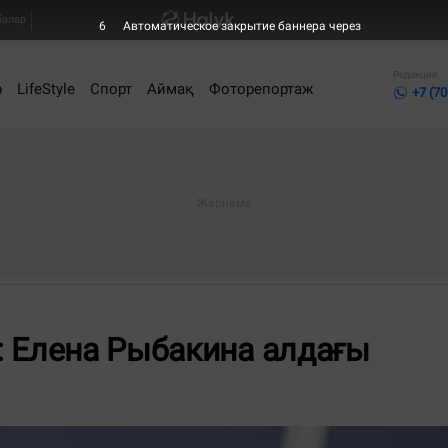
балар
6
Автоматическое закрытие баннера через
Редакция
р
LifeStyle
Спорт
Аймақ
Фоторепортаж
+7 (70
: Елена Рыбакина алдағы