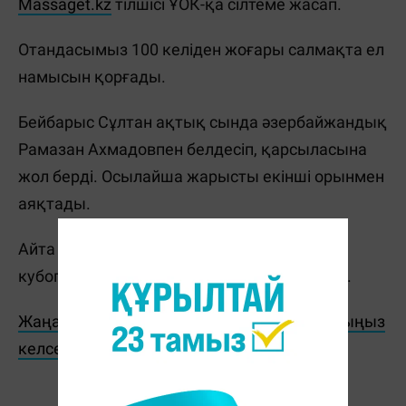
Massaget.kz
тілшісі ҰОК-қа сілтеме жасап.
Отандасымыз 100 келіден жоғары салмақта ел
намысын қорғады.
Бейбарыс Сұлтан ақтық сында әзербайжандық
Рамазан Ахмадовпен белдесіп, қарсыласына
жол берді. Осылайша жарысты екінші орынмен
аяқтады.
Айта кетейік, жастар арасындағы Еуропа
кубогына 33 елден 455 дзюдошы қатысты.
Жаңалықтарды бәрінен бұрын біліп отырғыңыз
келсе, Telegram-арнамызға жазылыңыз!
Ж. Қадыржанова