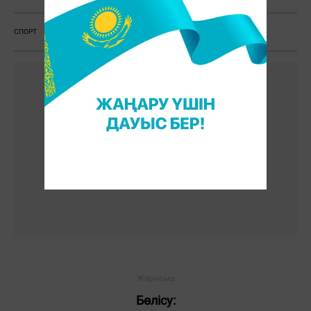
СПОРТ
ДЗЮДО
ЖАРЫС
ПРАГА
Бөлісу: