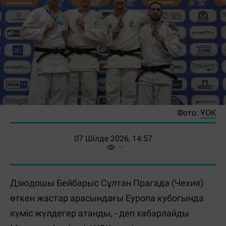
Фото:
ҰОК
07 Шілде 2026, 14:57
Дзюдошы Бейбарыс Сұлтан Прагада (Чехия)
өткен жастар арасындағы Еуропа кубогында
күміс жүлдегер атанды, - деп хабарлайды