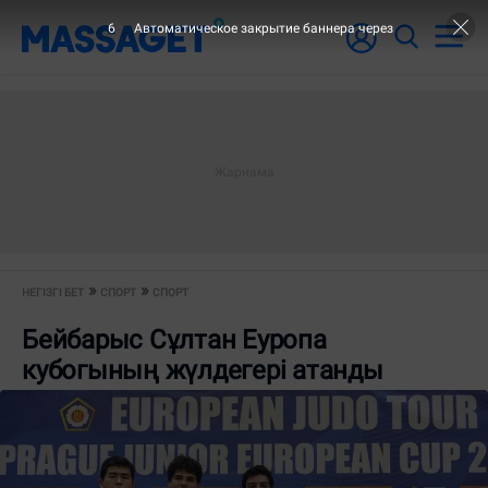
6
Автоматическое закрытие баннера через
НЕГІЗГІ БЕТ
СПОРТ
СПОРТ
Бейбарыс Сұлтан Еуропа
кубогының жүлдегері атанды