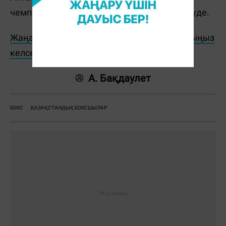
чемпионаты 10–24 мамыр аралығында өтуде.
Жаңалықтарды бәрінен бұрын біліп отырғыңыз
келсе, Telegram-арнамызға жазылыңыз!
А. Бақдаулет
БОКС
ҚАЗАҚСТАНДЫҚ БОКСШЫЛАР