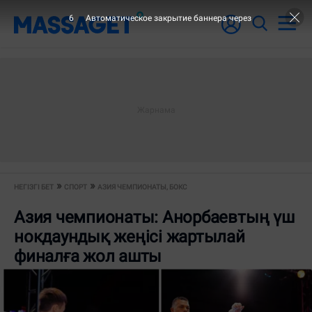
6
Автоматическое закрытие баннера через
НЕГІЗГІ БЕТ
СПОРТ
АЗИЯ ЧЕМПИОНАТЫ, БОКС
Азия чемпионаты: Анорбаевтың үш
нокдаундық жеңісі жартылай
финалға жол ашты