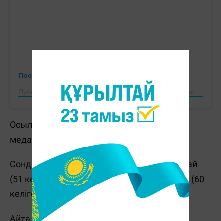
Посмотреть эту публикацию в Instagram
Публикация от Home of Qazaqstan Sports (@qaz_team_official)
Осылайша, Анорбаев кем дегенде қола
медальді қамтамасыз етті.
Сондай-ақ жартылай финалға Диас Берікбай
(51 келіге дейін) мен Нурислам Қалдыбаев (60
келіге дейін) шықты.
Айта кетейік, жастар арасындағы Азия