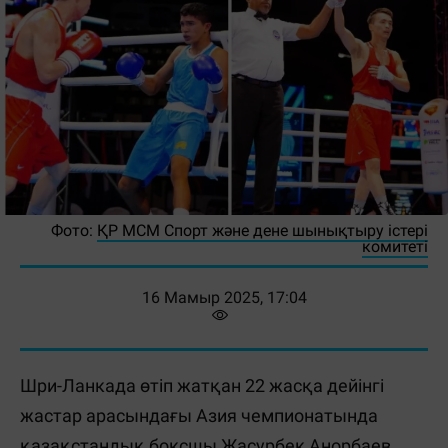
Фото:
ҚР МСМ Спорт және дене шынықтыру істері
комитеті
16 Мамыр 2025, 17:04
Шри-Ланкада өтіп жатқан 22 жасқа дейінгі
жастар арасындағы Азия чемпионатында
қазақстандық боксшы Жасурбек Анорбаев