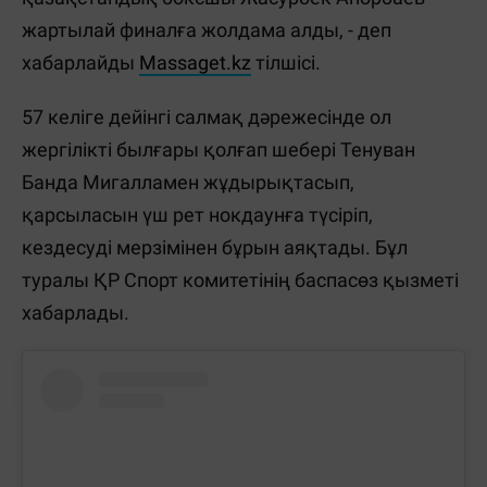
жартылай финалға жолдама алды, - деп
хабарлайды
Massaget.kz
тілшісі.
57 келіге дейінгі салмақ дәрежесінде ол
жергілікті былғары қолғап шебері Тенуван
Банда Мигалламен жұдырықтасып,
қарсыласын үш рет нокдаунға түсіріп,
кездесуді мерзімінен бұрын аяқтады. Бұл
туралы ҚР Спорт комитетінің баспасөз қызметі
хабарлады.