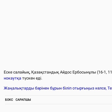
Еске салайық, Қазақстандық Айдос Ербосынұлы (16-1, 11
нокаутқа
түскен еді.
Жаңалықтарды бәрінен бұрын біліп отырғыңыз келсе, T
БОКС
САРАПШЫ