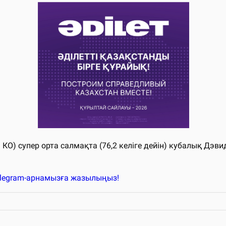
 КО) супер орта салмақта (76,2 келіге дейін) кубалық Дэв
elegram-арнамызға жазылыңыз!