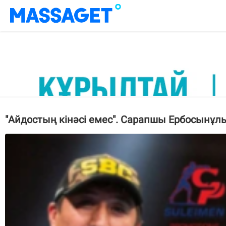
"Айдостың кінәсі емес". Сарапшы Ербосынұл