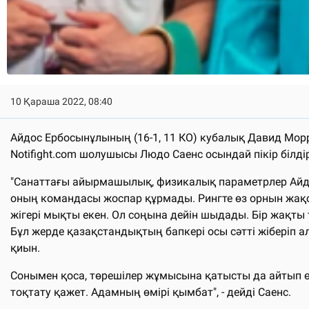
10 Қараша 2022, 08:40
Айдос Ербосынұлының (16-1, 11 КО) кубалық Давид Морре
Notifight.com шолушысы Людо Саенс осындай пікір білді
"Санаттағы айырмашылық, физикалық параметрлер Айдос
оның командасы жоспар құрмады. Рингте өз орнын жақсы
жігері мықты екен. Ол соңына дейін шыдады. Бір жақты т
Бұл жерде қазақстандықтың бапкері осы сәтті жіберіп ал
қиын.
Сонымен қоса, төрешілер жұмысына қатысты да айтып өткі
тоқтату қажет. Адамның өмірі қымбат", - дейді Саенс.