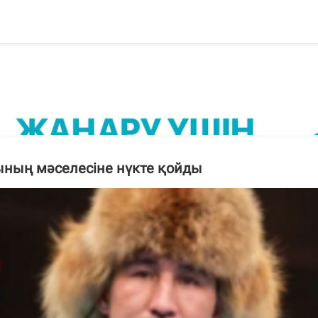
ының мәселесіне нүкте қойды