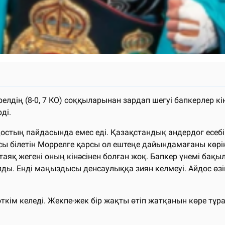
лдің (8-0, 7 КО) соққыларынан зардап шегуі бапкерлер кі
рді.
тың пайдасында емес еді. Қазақстандық андердог есебі
 білетін Моррелге қарсы ол ештеңе дайындамағаны көріні
аяқ жегені оның кінәсінен болған жоқ. Бапкер үнемі бақыл
ды. Енді маңыздысы денсаулыққа зиян келмеуі. Айдос өзін 
м келеді. Жекпе-жек бір жақты өтіп жатқанын көре тұра, ал