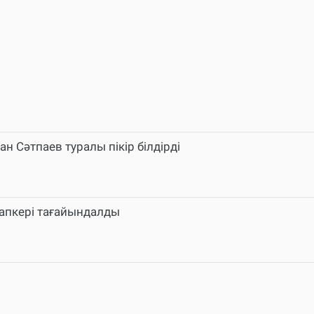
 Сәтпаев туралы пікір білдірді
апкері тағайындалды