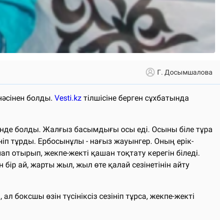
Г. Досымшалова
нәсінен болды.
Vesti.kz
тілшісіне берген сұхбатында
нде болды. Жалғыз басымдығы осы еді. Осыны біле тұра
п тұрды. Ербосынұлы - нағыз жауынгер. Оның ерік-
ап отырып, жекпе-жекті қашан тоқтату керегін біледі.
бір ай, жарты жыл, жыл өте қалай сезінетінін айту
 боксшы өзін түсініксіз сезініп тұрса, жекпе-жекті