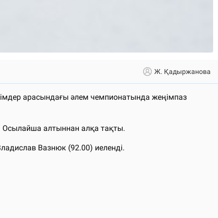
Ж. Қадыржанова
ірімдер арасындағы әлем чемпионатында жеңімпаз
. Осылайша алтыннан алқа тақты.
адислав Вазнюк (92.00) иеленді.