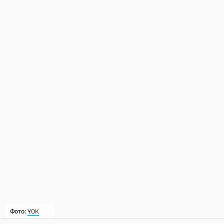
Фото:
ҰОК