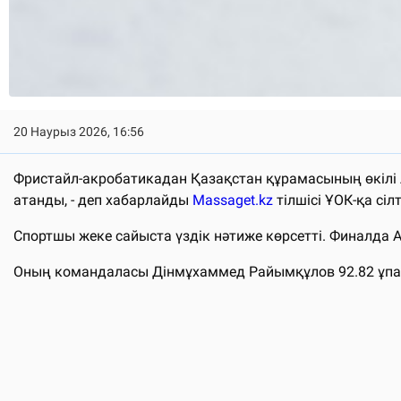
20 Наурыз 2026, 16:56
Фристайл-акробатикадан Қазақстан құрамасының өкілі 
атанды, - деп хабарлайды
Massaget.kz
тілшісі ҰОК-қа сіл
Спортшы жеке сайыста үздік нәтиже көрсетті. Финалда 
Оның командаласы Дінмұхаммед Райымқұлов 92.82 ұпайме