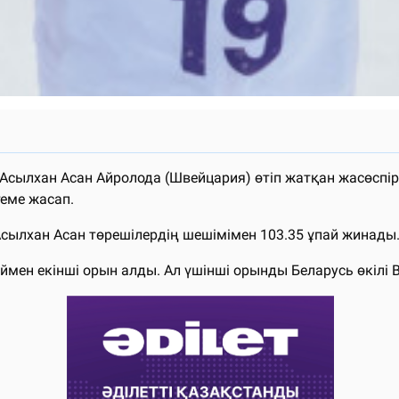
Асылхан Асан Айролода (Швейцария) өтіп жатқан жасөсп
теме жасап.
Асылхан Асан төрешілердің шешімімен 103.35 ұпай жинады
н екінші орын алды. Ал үшінші орынды Беларусь өкілі Вл