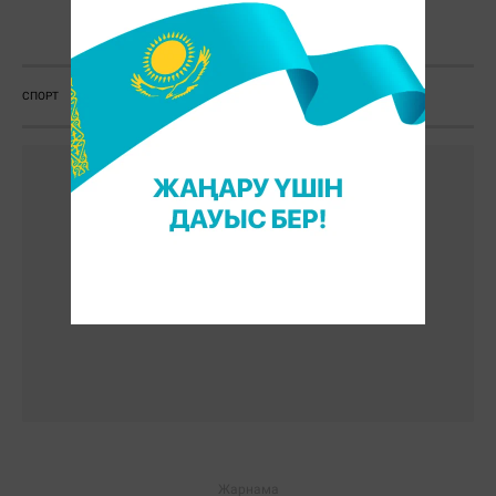
Ж. Қадыржанова
СПОРТ
ЖАРЫС
ЖЕҢІС
ШВЕЙЦАРИЯ