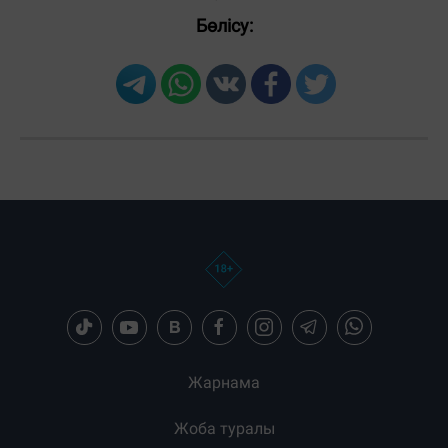
Бөлісу:
Жарнама
Жоба туралы