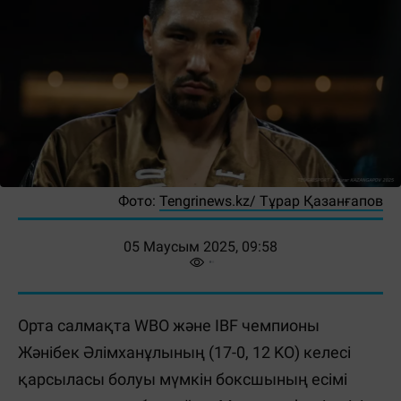
Фото:
Tengrinews.kz/ Тұрар Қазанғапов
05 Маусым 2025, 09:58
Орта салмақта WBO және IBF чемпионы
Жәнібек Әлімханұлының (17-0, 12 KO) келесі
қарсыласы болуы мүмкін боксшының есімі