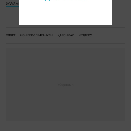
жазылыңыз
Ж. Қадыржанова
СПОРТ
ЖӘНІБЕК ӘЛІМХАНҰЛЫ
ҚАРСЫЛАС
КЕЗДЕСУ