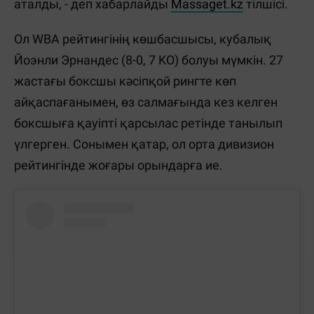
аталды, - деп хабарлайды
Massaget.kz
тілшісі.
Ол WBA рейтингінің көшбасшысы, кубалық
Йоэнли Эрнандес (8-0, 7 KO) болуы мүмкін. 27
жастағы боксшы кәсіпқой рингте көп
айқаспағанымен, өз салмағында кез келген
боксшыға қауіпті қарсылас ретінде танылып
үлгерген. Сонымен қатар, ол орта дивизион
рейтингінде жоғары орындарға ие.