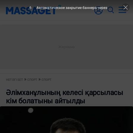
6
Автоматическое закрытие баннера через
НЕГІЗГІ БЕТ
СПОРТ
СПОРТ
Әлімханұлының келесі қарсыласы
кім болатыны айтылды