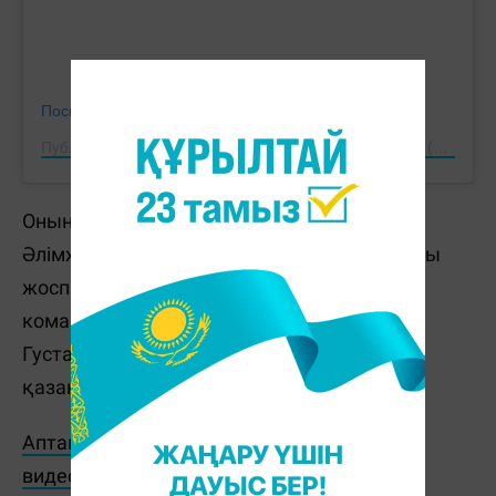
Посмотреть эту публикацию в Instagram
Публикация от The girl with all the ringside action. 📸🥊 (@ringsidesnaps)
Оның промоутері Луис Де Кубас
Әлімханұлымен жекпе-жек ұйымдастыруды
жоспарлап отырғанын айтты. Эрнандестің
командасы жақын арада WBO басшысы
Густаво Оливьеримен кездеспек, ал
қазақстандық - осы ұйымның чемпионы.
Аптаның басты оқиғалары мен пайдалы
видеоларды көру үшін YouTube арнамызға