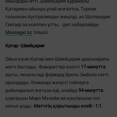
ойындары өтті. Швейцария құрамасы
Қатармен ойында ұпай жоғалтса, Түркия
тосыннан Аустралиядан жеңілді, ал Шотландия
Гаитиді аз есеппен ұтты, - деп хабарлайды
Massaget.kz
тілшісі.
Қатар - Швейцария
Ойын күнін Қатар мен Швейцария арасындағы
матч бастады. Фавориттер есепті
17-минутта
ашты, пенальтиді форвард Брель Эмболо сәтті
орындады. Команда жеңісті тойлауға
дайындалып жатқан еді, алайда
94-минутта
қорғаушы Миро Мухейм өз қақпасына гол
соғып алды.
Матчтің қорытынды есебі - 1:1
.