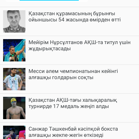
Қазақстан құрамасының бұрынғы
ойыншысы 54 жасында өмірден өтті
Мейірім Нұрсұлтанов АҚШ-та титул үшін
жұдырықтасады
Месси әлем чемпионатынан кейінгі
алғашқы голдарын соқты
Қазақстан АҚШ-тағы халықаралық
турнирде 17 медаль жеңіп алды
Санжар Тәшкенбай кәсіпқой бокста
алғашқы жекпе-жегін өткізеді