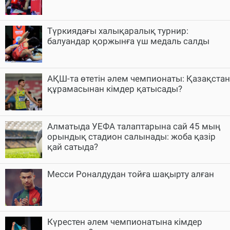
Түркиядағы халықаралық турнир:
балуандар қоржынға үш медаль салды
АҚШ-та өтетін әлем чемпионаты: Қазақстан
құрамасынан кімдер қатысады?
Алматыда УЕФА талаптарына сай 45 мың
орындық стадион салынады: жоба қазір
қай сатыда?
Месси Роналдудан тойға шақырту алған
Күрестен әлем чемпионатына кімдер