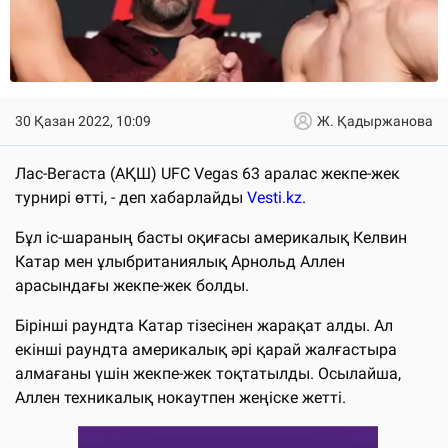
30 Қазан 2022, 10:09
Ж. Қадыржанова
Лас-Вегаста (АҚШ) UFC Vegas 63 аралас жекпе-жек
турнирі өтті, - деп хабарлайды
Vesti.kz
.
Бұл іс-шараның басты оқиғасы америкалық Келвин
Катар мен ұлыбританиялық Арнольд Аллен
арасындағы жекпе-жек болды.
Бірінші раундта Катар тізесінен жарақат алды. Ал
екінші раундта америкалық әрі қарай жалғастыра
алмағаны үшін жекпе-жек тоқтатылды. Осылайша,
Аллен техникалық нокаутпен жеңіске жетті.