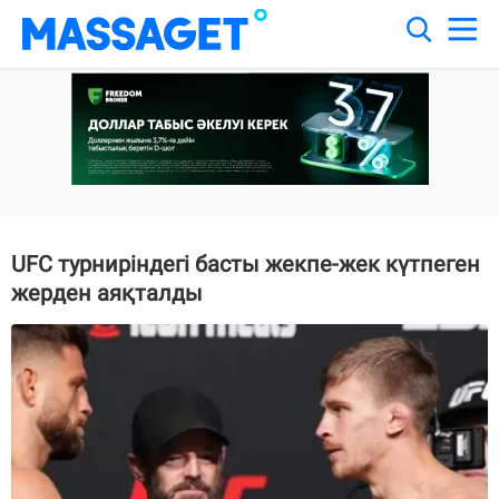
UFC турниріндегі басты жекпе-жек күтпеген
жерден аяқталды