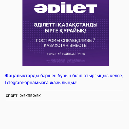
Жаңалықтарды бәрінен бұрын біліп отырғыңыз келсе,
Telegram-арнамызға жазылыңыз!
СПОРТ
ЖЕКПЕ-ЖЕК