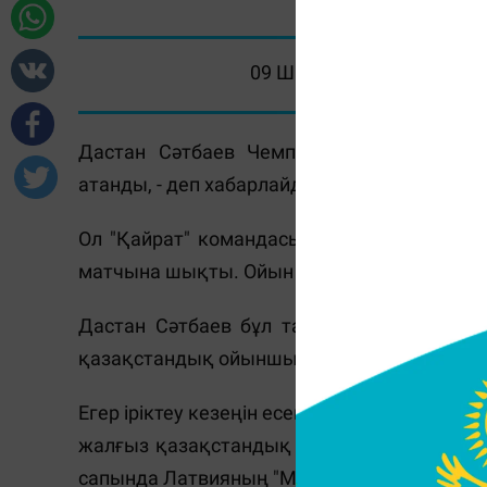
09 Шілде 2025, 10:45
Дастан Сәтбаев Чемпиондар лигасында
атанды, - деп хабарлайды
Massaget.kz
тілшіс
Ол "Қайрат" командасының негізгі құрам
матчына шықты. Ойын Любляна қаласында 
Дастан Сәтбаев бұл тарихи қадамды 16 ж
қазақстандық ойыншылар арасында абсол
Егер іріктеу кезеңін есепке алсақ, бұған д
жалғыз қазақстандық футболшы Юрий Логв
сапында Латвияның "Металлург" командасын