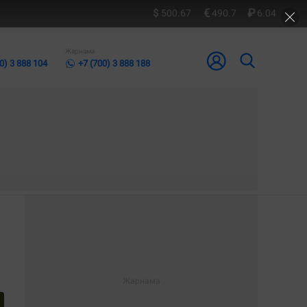
500.67
490.7
6.04
Жарнама
0) 3 888 104
+7 (700) 3 888 188