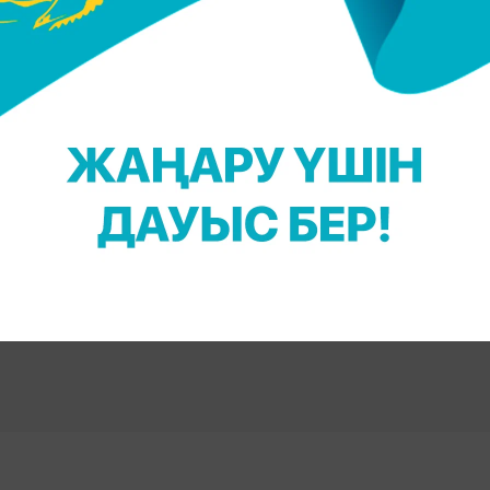
ңыз келсе, Telegram-арнамызға жазылыңыз!
 Қадыржанова