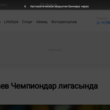
балар
6
Автоматическое закрытие баннера через
Редакция
р
LifeStyle
Спорт
Аймақ
Фоторепортаж
+7 (70
аев Чемпиондар лигасында