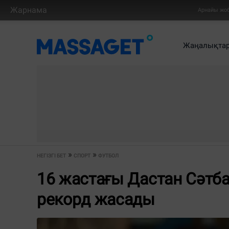
Жарнама
Арнайы жо
Жаңалықта
НЕГІЗГІ БЕТ
СПОРТ
ФУТБОЛ
16 жастағы Дастан Сәтб
рекорд жасады