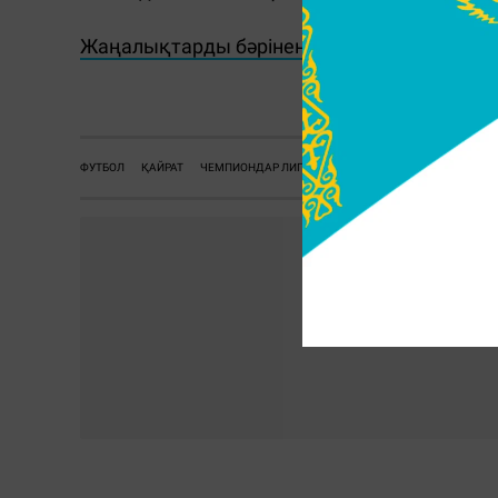
Жаңалықтарды бәрінен бұрын біліп отырғы
Ж.
ФУТБОЛ
ҚАЙРАТ
ЧЕМПИОНДАР ЛИГАСЫ
СПОРТ