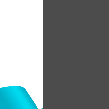
ы
у
-
н
"