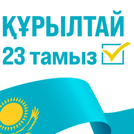
Фото:
"Қайрат" ФК
 дебют жасаған ең жас қазақстандық футболш
і.
ында Словенияның "Олимпия" клубына қарсы ірікте
өтті.
ас 10 ай 26 күн кезінде жасады. Бұл көрсеткіш 
ют рекорд.
ейін Чемпиондар лигасында жасөспірім ретінде ойнаға
иненко болған. 2006 жылы 19 шілдеде ол "Ақтөбе
а қарсы (1:1) өткен матчта ойнады.