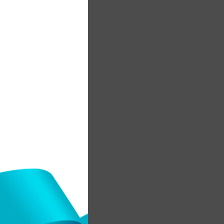
мі
не
а