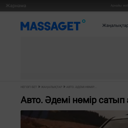
Жарнама
Арнайы жо
Жаңалықта
НЕГІЗГІ БЕТ
ЖАҢАЛЫҚТАР
АВТО. ӘДЕМІ НӨМІР...
Авто. Әдемі нөмір сатып