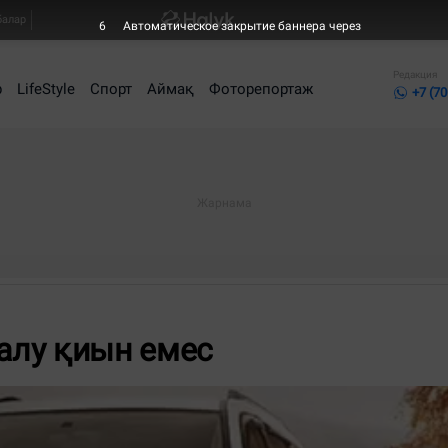
балар
6
Автоматическое закрытие баннера через
Редакция
р
LifeStyle
Спорт
Аймақ
Фоторепортаж
+7 (70
 алу қиын емес