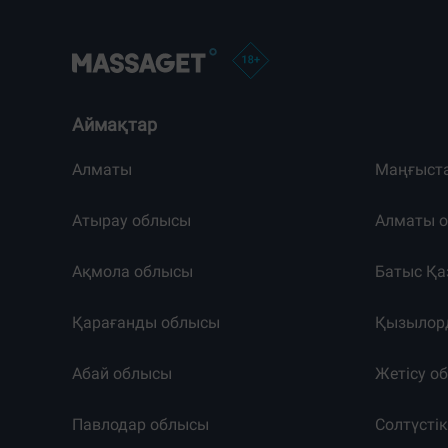
Аймақтар
Алматы
Маңғыст
Атырау облысы
Алматы 
Ақмола облысы
Батыс Қа
Қарағанды облысы
Қызылор
Абай облысы
Жетісу о
Павлодар облысы
Солтүсті