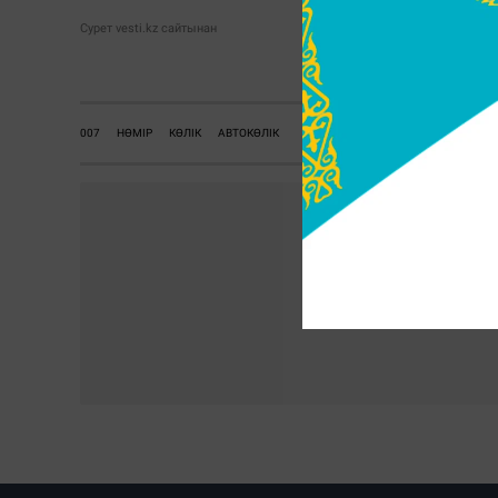
Сурет vesti.kz сайтынан
007
НӨМІР
КӨЛІК
АВТОКӨЛІК