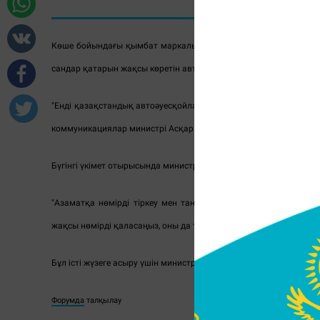
Көше бойындағы қымбат маркалы көліктердің нөмірлеріне қар
сандар қатарын жақсы көретін автоәуесқойлардың құлақтарына
"Енді қазақстандық автоәуесқойлар "
әдемі
" көлік нөмірлерін з
коммуникациялар министрі Асқар Жұмағалиевтың сөзіне сілтем
Бүгінгі үкімет отырысында министр тілшілерге жаңа көлік нөмір
"Азаматқа нөмірді тіркеу мен таңдауға мүмкіндік беріледі. Ұ
жақсы нөмірді қаласаңыз, оны да таңдауға болады, оның төлема
Бұл істі жүзеге асыру үшін министрлік "әдемі" нөмірлердің бағасын
Форумда
талқылау