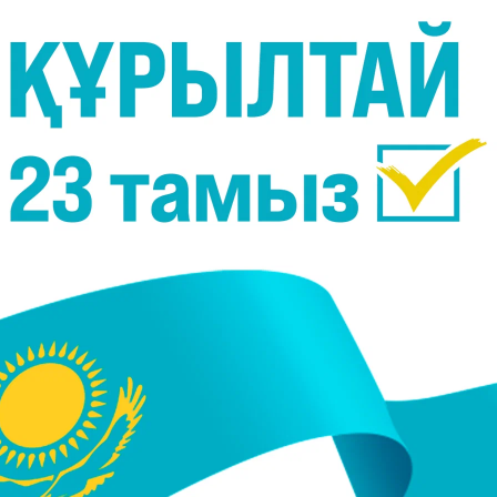
асақ, мынадай комбинацияларды кездестіре аламыз:
777, 007, 001
т.с.с. Әде
 алтын сырға.
аңды түрде сатып ала алады", - деп хабарлайды
Tengrinews.kz
тілшісі көлік жә
е жасап.
лерін арнайы тіркеу орталықтарында алу тәртібі туралы айтты.
сынылған нөмірлердің арасынан кез келгенін таңдауға болады. Егер бұдан д
қысы да жоғары"- деді Жұмағалиев өз сөзінде.
 бекітіп, салық кодексіне өзгертулер енгізбек.