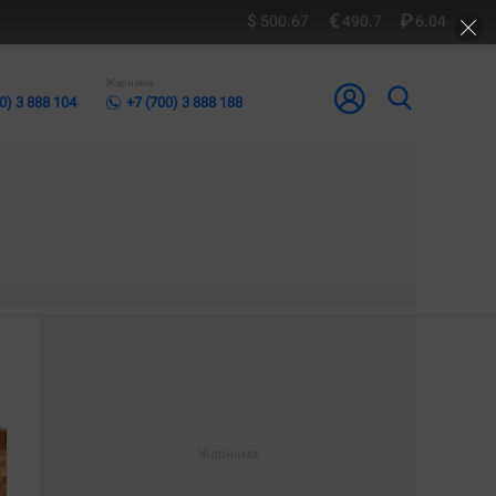
500.67
490.7
6.04
Жарнама
0) 3 888 104
+7 (700) 3 888 188