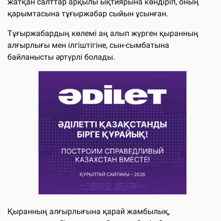
жатқан салттар арқылы ықтиярына көндіріп, оның
қарымтасына тұғыржабар сыйын ұсынған.
Тұғыржабардың көлемі аң алып жүрген қыранның
алғырлығы мен ілгіштігіне, сын-сымбатына
байланысты әртүрлі болады.
Қыранның алғырлығына қарай жамбылық,