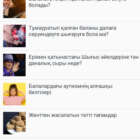
болады?
Тұмауратып қалған баланы далаға
серуендеуге шығаруға бола ма?
Ерімен қатынастағы Шығыс әйелдеріне тән
даналық сыры неде?
Балалардағы аутизмнің алғашқы
белгілері
Женттен жасалатын тәтті тағамдар