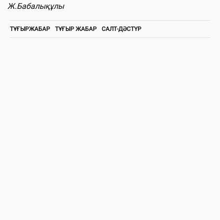
Ж.Бабалықұлы
ТҰҒЫРЖАБАР
ТҰҒЫР ЖАБАР
САЛТ-ДӘСТҮР