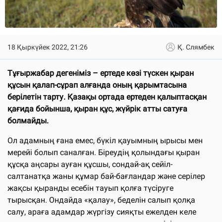
18 Қыркүйек 2022, 21:26
Қ. Слямбек
Тұғыржабар дегеніміз – ертеде көзі түскен қыран
құсын қалап-сұрап алғанда оның қарымтасына
берілетін тарту. Қазақы ортада ертеден қалыптасқан
қағида бойынша, қыран құс, жүйрік атты сатуға
болмайды.
Ол адамның ғана емес, бүкіл қауымның ырысы мен
мерейі болып саналған. Біреудің қолындағы қыран
құсқа аңсары ауған құсшы, сондай-ақ сейіл-
салтанатқа жаны құмар бай-бағландар және серілер
жақсы қыранды есебін тауып қолға түсіруге
тырысқан. Ондайда «қалау», беделін салып қолқа
салу, араға адамдар жүргізу сияқты ежелден келе