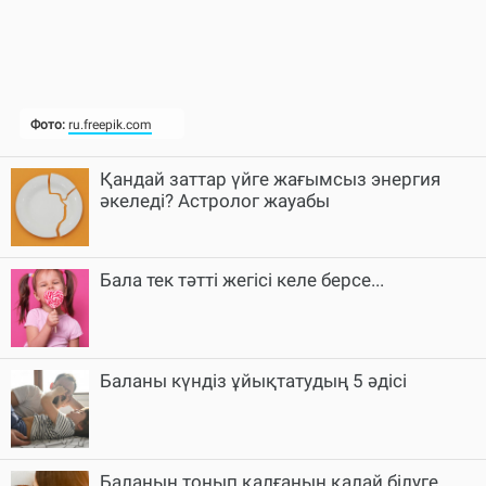
Қандай заттар үйге жағымсыз энергия
әкеледі? Астролог жауабы
Бала тек тәтті жегісі келе берсе...
Баланы күндіз ұйықтатудың 5 әдісі
Баланың тоңып қалғанын қалай білуге