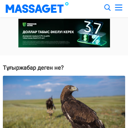
Тұғыржабар деген не?