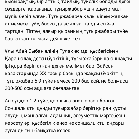
қысырақтық, бір аттық, тайлық, түйелік болады деген
сөздерге қарағанда тұғыржабар үшін едәуір мал-
мүлік беріп алған. Тұғыржабарға қалы кілем жапқан
ат немесе түйе, басқа да асыл заттарды сыйға
тартқан. Тіптен, алғыр қыранның тұғыржабары түйе
бастатқан тоғызға дейін жеткен.
Ұлы Абай Сыбан елінің Тулақ есімді құсбегісінен
Қарашолақ деген бүркітінің тұғыржабарына оншақты
ірі қара беріп алған деген мәлімет бар. Зайсан
қазақтарында ХХ ғасыр басында жақсы бүркіттің
тұғыржабар 5-9 түйе немесе 200 бас қой, не болмаса
300-500 сом ақшаға бағаланған.
Ал сұңқар 1-2 түйе, қаршыға онан арзан болған.
Соншалықты құнды тұғыржабар беріп қыран құсты
алудың мәні алған адамның әлеуметтік мәртебесін
көрсету әрі құсбегілік өнеріне соншалықты аңсары
ауғандығын байқатса керек.