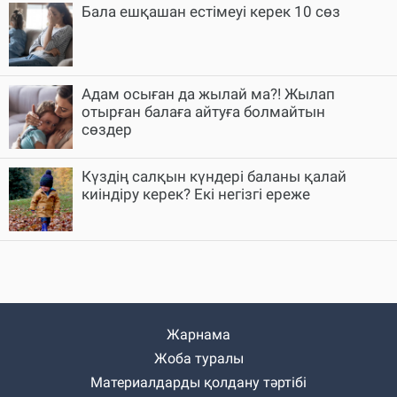
Бала ешқашан естімеуі керек 10 сөз
Адам осыған да жылай ма?! Жылап
отырған балаға айтуға болмайтын
сөздер
Күздің салқын күндері баланы қалай
киіндіру керек? Екі негізгі ереже
Жарнама
Жоба туралы
Материалдарды қолдану тәртібі