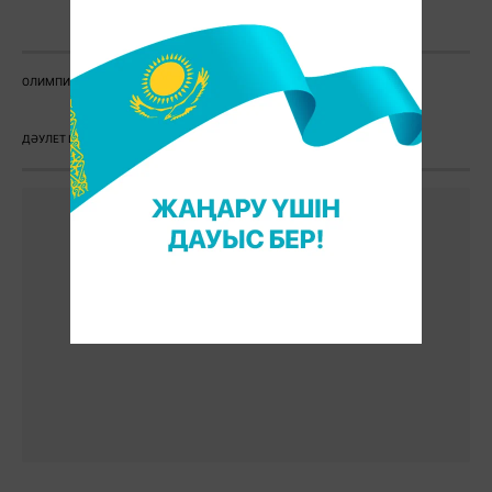
О. Сансызбай
ОЛИМПИАДА 2016
РИО 2016
БРАЗИЛИЯ
ҚАЗАҚСТАН ҚҰРАМАСЫ
ДӘУЛЕТ ШАБАНБАЙ