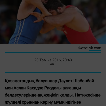
Фото:
vk.com
20 Тамыз 2016, 20:43
Қазақстандық балуандар Дәулет Шабанбай
мен Аслан Кахидзе Риодағы алғашқы
белдесулерінде-ақ жеңіліп қалды. Нәтижесінде
жүлделі орыннан көріну мүмкіндігінен