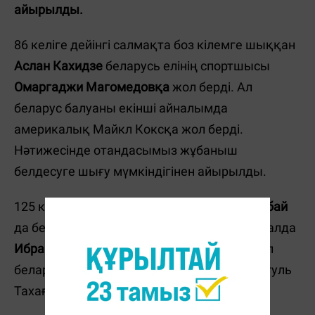
айырылды.
86 келіге дейінгі салмақта боз кілемге шыққан
Аслан Кахидзе
беларусь елінің спортшысы
Омаргаджи Магомедовқа
жол берді. Ал
беларус балуаны екінші айналымда
америкалық Майкл Коксқа жол берді.
Нәтижесінде отандасымыз жұбаныш
белдесуге шығу мүмкіндігінен айырылды.
125 келіге дейінгі салмақта
Дәулет Шабанбай
да беларусь балуанына жол берді. 1/8 финалда
Ибрагим Сайдовқа
7:0 есебімен жеңілді. Ал
беларусь балуаны екінші кезеңде түрік Ахгуль
Тахаға 11:0 есебімен ұтылды.