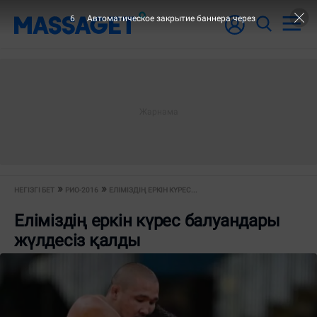
6
Автоматическое закрытие баннера через
НЕГІЗГІ БЕТ
РИО-2016
ЕЛІМІЗДІҢ ЕРКІН КҮРЕС...
Еліміздің еркін күрес балуандары
жүлдесіз қалды