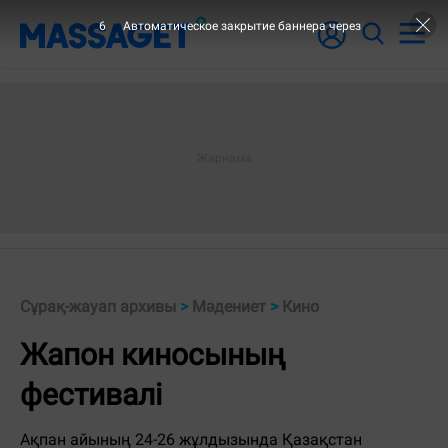
6
Автоматическое закрытие баннера через
Сұрақ-жауап архивы
>
Мәдениет
>
Кино
Жапон киносының
фестивалі
Ақпан айының 24-26 жұлдызында Қазақстан