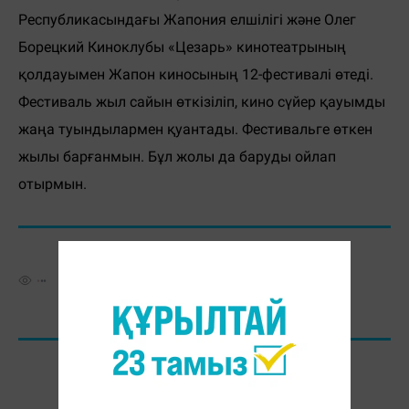
Республикасындағы Жапония елшілігі және Олег
Борецкий Киноклубы «Цезарь» кинотеатрының
қолдауымен Жапон киносының 12-фестивалі өтеді.
Фестиваль жыл сайын өткізіліп, кино сүйер қауымды
жаңа туындылармен қуантады. Фестивальге өткен
жылы барғанмын. Бұл жолы да баруды ойлап
отырмын.
20.02.2012, 11:37:22
Ғ. Ұзақ