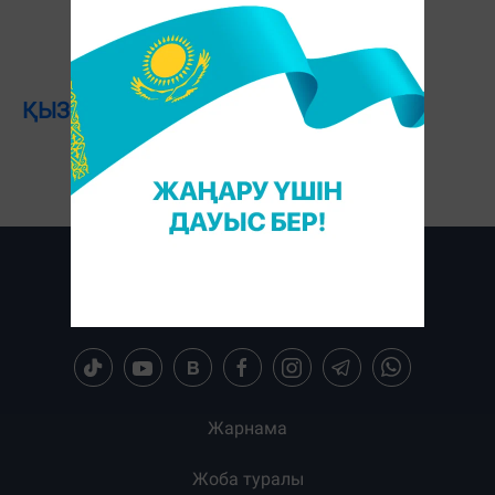
ҚЫЗЫҚТЫРҒАН СҰРАҚТАР:
Жарнама
Жоба туралы