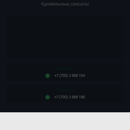
Құпиялылық саясаты
Редакция:
+7 (700) 3 888 104
Жарнама:
+7 (700) 3 888 188
Сайт дизайны -
ПРОСТО КОСМОС!