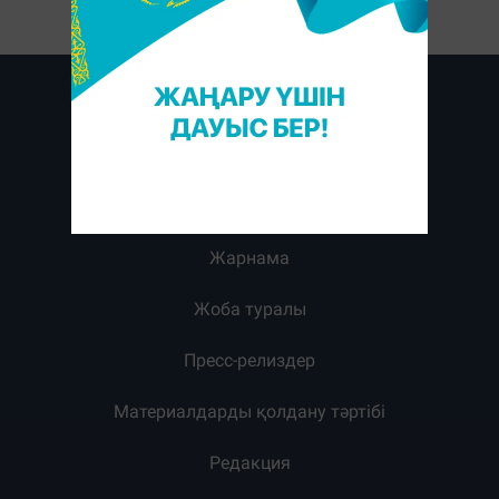
Жарнама
Жоба туралы
Пресс-релиздер
Материалдарды қолдану тәртібі
Редакция