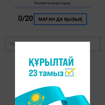
Эксперттің пікірін сұрау:
0/20
МАҒАН ДА ҚЫЗЫҚ
Пікір қалдыру үшін сайтқа
кіріңіз
ҚЫЗЫҚТЫРҒАН СҰРАҚТАР: