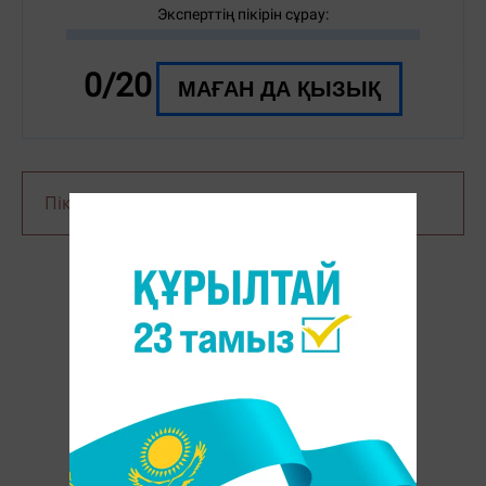
Эксперттің пікірін сұрау:
0/20
МАҒАН ДА ҚЫЗЫҚ
Пікір қалдыру үшін сайтқа
кіріңіз
ҚЫЗЫҚТЫРҒАН СҰРАҚТАР: