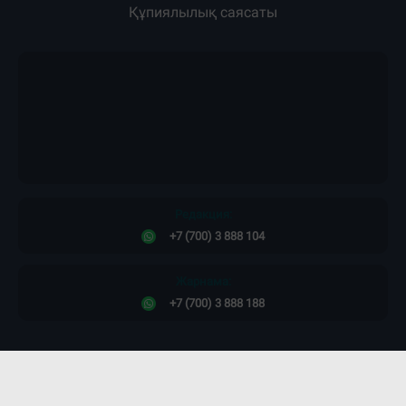
Құпиялылық саясаты
Редакция:
+7 (700) 3 888 104
Жарнама:
+7 (700) 3 888 188
Сайт дизайны -
ПРОСТО КОСМОС!