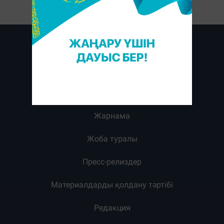
Жарнама
Жоба туралы
Пресс-релиздер
Материалдарды қолдану тәртібі
Редакция