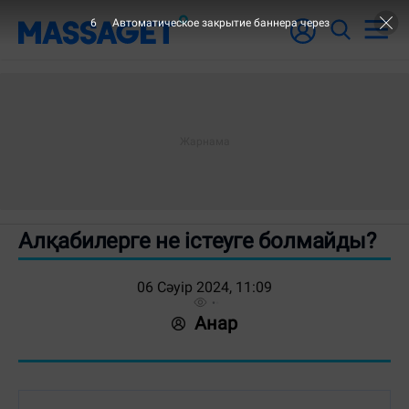
6
Автоматическое закрытие баннера через
Алқабилерге не істеуге болмайды?
06 Сәуір 2024, 11:09
Анар