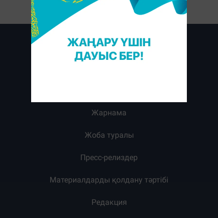
Жарнама
Жоба туралы
Пресс-релиздер
Материалдарды қолдану тәртібі
Редакция