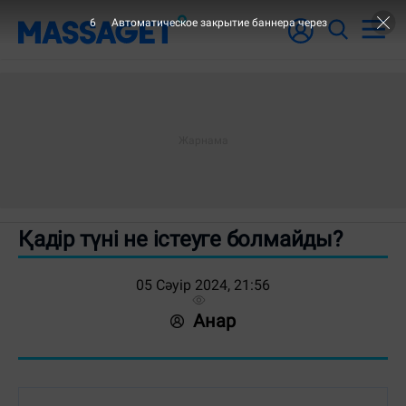
6
Автоматическое закрытие баннера через
Қадір түні не істеуге болмайды?
05 Сәуір 2024, 21:56
Анар