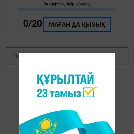
Эксперттің пікірін сұрау:
0/20
МАҒАН ДА ҚЫЗЫҚ
Пікір қалдыру үшін сайтқа
кіріңіз
ҚЫЗЫҚТЫРҒАН СҰРАҚТАР: