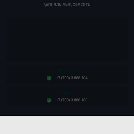
Құпиялылық саясаты
Редакция:
+7 (700) 3 888 104
Жарнама:
+7 (700) 3 888 188
Сайт дизайны -
ПРОСТО КОСМОС!