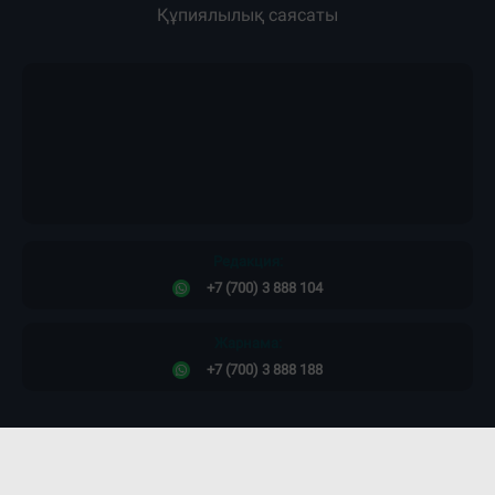
Құпиялылық саясаты
Редакция:
+7 (700) 3 888 104
Жарнама:
+7 (700) 3 888 188
Сайт дизайны -
ПРОСТО КОСМОС!