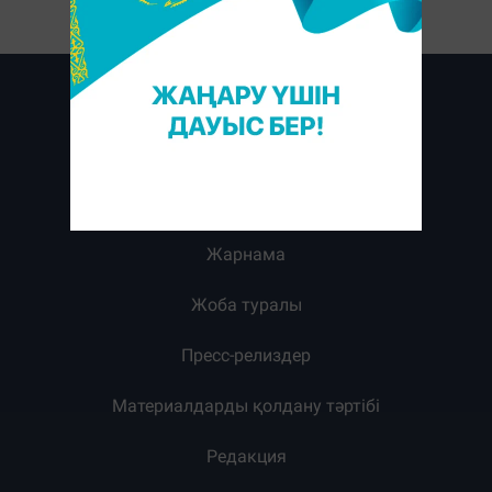
Жарнама
Жоба туралы
Пресс-релиздер
Материалдарды қолдану тәртібі
Редакция