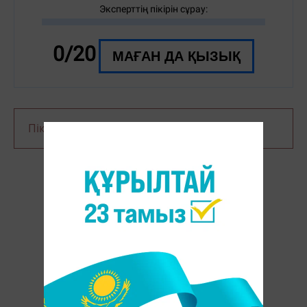
Эксперттің пікірін сұрау:
0/20
МАҒАН ДА ҚЫЗЫҚ
Пікір қалдыру үшін сайтқа
кіріңіз
ҚЫЗЫҚТЫРҒАН СҰРАҚТАР: