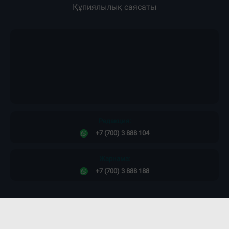
Құпиялылық саясаты
Редакция:
+7 (700) 3 888 104
Жарнама:
+7 (700) 3 888 188
Сайт дизайны -
ПРОСТО КОСМОС!