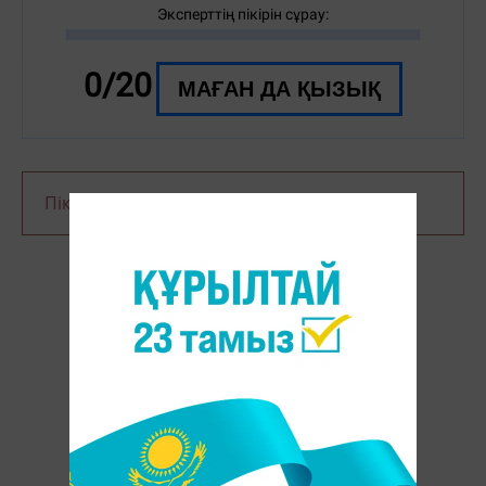
Эксперттің пікірін сұрау:
0/20
МАҒАН ДА ҚЫЗЫҚ
Пікір қалдыру үшін сайтқа
кіріңіз
ҚЫЗЫҚТЫРҒАН СҰРАҚТАР: