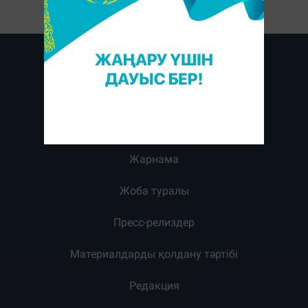
Жарнама
Жоба туралы
Пресс-релиздер
Материалдарды қолдану тәртібі
Редакция