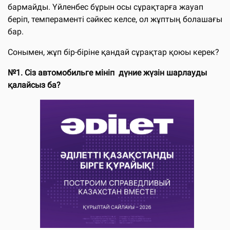
бармайды. Үйленбес бұрын осы сұрақтарға жауап
беріп, темпераменті сәйкес келсе, ол жұптың болашағы
бар.
Сонымен, жұп бір-біріне қандай сұрақтар қоюы керек?
№1. Сіз автомобильге мініп дүние жүзін шарлауды
қалайсыз ба?