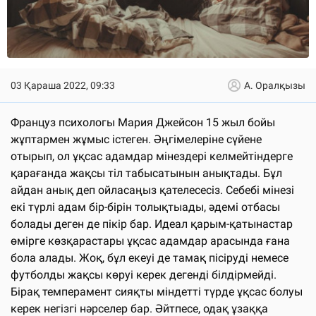
03 Қараша 2022, 09:33
А. Оралқызы
Француз психологы Мария Джейсон 15 жыл бойы
жұптармен жұмыс істеген. Әңгімелеріне сүйене
отырып, ол ұқсас адамдар мінездері келмейтіндерге
қарағанда жақсы тіл табысатынын анықтады. Бұл
айдан анық деп ойласаңыз қателесесіз. Себебі мінезі
екі түрлі адам бір-бірін толықтыады, әдемі отбасы
болады деген де пікір бар. Идеал қарым-қатынастар
өмірге көзқарастары ұқсас адамдар арасында ғана
бола алады. Жоқ, бұл екеуі де тамақ пісіруді немесе
футболды жақсы көруі керек дегенді білдірмейді.
Бірақ темперамент сияқты міндетті түрде ұқсас болуы
керек негізгі нәрселер бар. Әйтпесе, одақ ұзаққа