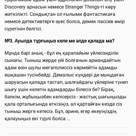
Discovery арнасын немесе Stranger Things-ті көру
жеткілікті. Сондықтан ол ғылыми фантастикаға
немесе детективтерге әуес болса, демек пассив өмір
сүретінін белгісі.
№3. Ауылда тұрғыңыз келе ме әлде қалада ма?
Мұнда бәрі анық - бұл ең қарапайым үйлесімділік
сынағы. Тыныш жерде үйі болғанын армандайтын
адам өзін шулы мегаполиссіз көрмейтін адамды
ешқашан түсінбейді. Демалыс күндері де мыңдаған
шаруасын қалада тастап, шалғайдағы үйлеріне түнеп
шығу үшін келетін адамдарды білесіз бе? Бірақ,
бәлкім, жұбыңызбен келісерсіз - жастық шағыңызды
қала орталығында өткізіңіз, ал қартайған кезде сіз
тыныш жерге кетесіз. Бұл, әрине, егер екеуіңіздің
қалауыңыз екі түрлі болса ...