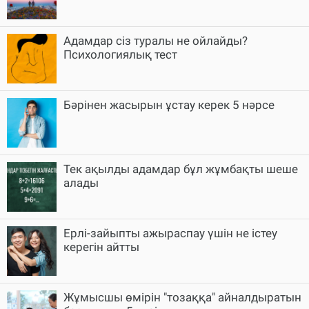
Адамдар сіз туралы не ойлайды?
Психологиялық тест
Бәрінен жасырын ұстау керек 5 нәрсе
Тек ақылды адамдар бұл жұмбақты шеше
алады
Ерлі-зайыпты ажыраспау үшін не істеу
керегін айтты
Жұмысшы өмірін "тозаққа" айналдыратын