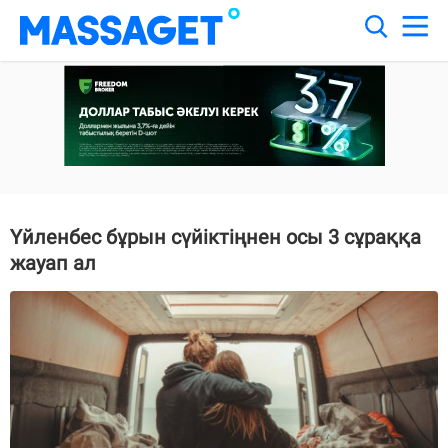
Үйленбес бұрын сүйіктіңнен осы 3 сұраққа
жауап ал