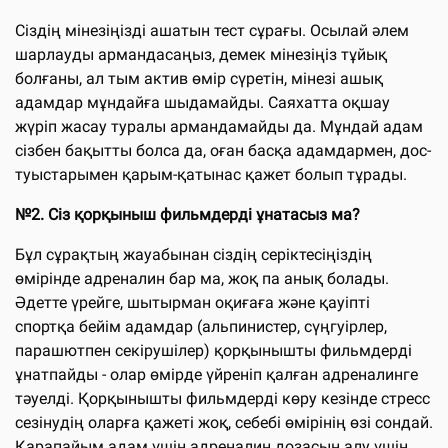
Сіздің мінезіңізді ашатын тест сұрағы. Осылай әлем
шарлауды армандасаңыз, демек мінезіңіз тұйық
болғаны, ал тым актив өмір сүретін, мінезі ашық
адамдар мұндайға шыдамайды. Саяхатта оқшау
жүріп жасау туралы армандамайды да. Мұндай адам
сізбен бақытты болса да, оған басқа адамдармен, дос-
туыстарымен қарым-қатынас қажет болып тұрады.
№2. Сіз қорқыныш фильмдерді ұнатасыз ма?
Бұл сұрақтың жауабынан сіздің серіктесіңіздің
өмірінде адреналин бар ма, жоқ па анық болады.
Әдетте үрейге, шытырман оқиғаға және қауіпті
спортқа бейім адамдар (альпинистер, сүңгуірлер,
парашютпен секірушілер) қорқынышты фильмдерді
ұнатпайды - олар өмірде үйреніп қалған адреналинге
тәуелді. Қорқынышты фильмдерді көру кезінде стресс
сезінудің оларға қажеті жоқ, себебі өмірінің өзі сондай.
Қарапайым адам үшін адреналин дозасын алу үшін