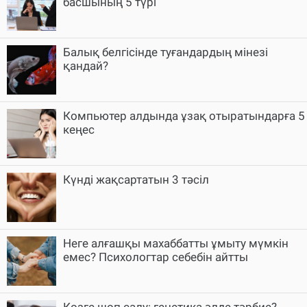
басшының 5 түрі
Балық белгісінде туғандардың мінезі
қандай?
Компьютер алдында ұзақ отыратындарға 5
кеңес
Күнді жақсартатын 3 тәсіл
Неге алғашқы махаббатты ұмыту мүмкін
емес? Психологтар себебін айтты