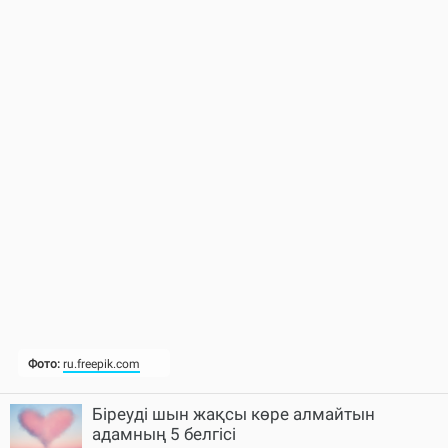
Біреуді шын жақсы көре алмайтын
адамның 5 белгісі