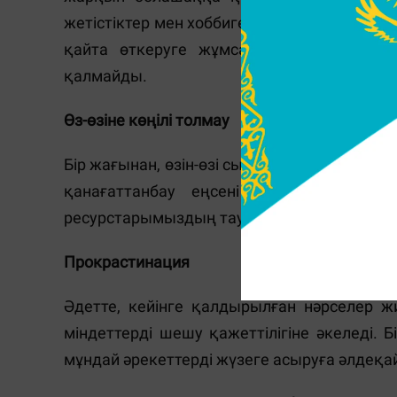
жетістіктер мен хоббиге бағытталуы мүмкі
қайта өткеруге жұмсалады, нәтижесін
қалмайды.
Өз-өзіне көңілі толмау
Бір жағынан, өзін-өзі сынау мотиватор ретін
қанағаттанбау еңсені түсіреду. Соныме
ресурстарымыздың таусылуына әкеледі.
Прокрастинация
Әдетте, кейінге қалдырылған нәрселер ж
міндеттерді шешу қажеттілігіне әкеледі. 
мұндай әрекеттерді жүзеге асыруға әлдеқа