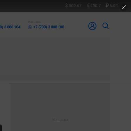
500.67
490.7
6.04
Жарнама
0) 3 888 104
+7 (700) 3 888 188