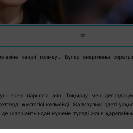
өзіне көңілі толмау... Бұлар энергияны сораты
ы екені баршаға аян. Тоқырау мен деградаци
еттерді жүктегісі келмейді. Жалқаулық әдеті уақы
н де шаршайтындай күшейе түседі және қарапайы
.