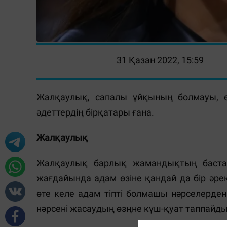
31 Қазан 2022, 15:59
Жалқаулық, сапалы ұйқының болмауы, өз-
әдеттердің бірқатары ғана.
Жалқаулық
Жалқаулық барлық жамандықтың бастау
жағдайында адам өзіне қандай да бір әрек
өте келе адам тіпті болмашы нәрселерде
нәрсені жасаудың өзңне күш-қуат таппайды