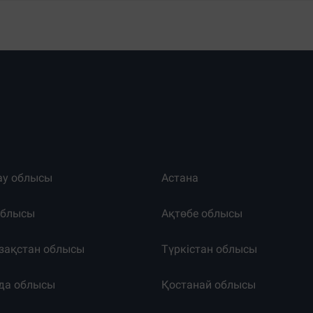
ау облысы
Астана
облысы
Ақтөбе облысы
зақстан облысы
Түркістан облысы
да облысы
Қостанай облысы