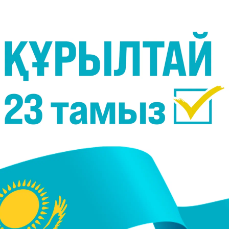
лық жағымсыз жағдайлар жүйке жүйесін шаршатады
 қажетті энергия мен күш-қуаттан айырады. Ада
әлжуазданады- егер бұл әдетке айналса, стрес
ы, бұл өте жағымсыз әсер етеді.
енсаулық кепілі. Денені толық қалпына келтіру үші
лемейтін болса, кеш ұйықтаса, түрлі уақытта оянса
зінеді.
 алмайды, бірақ ренжіп, өткенмен өмір сүру әдет
мақсаттарыңызға жетуге кедергі жасайды. Жаң