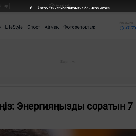
балар
5
Автоматическое закрытие баннера через
Редакция
р
LifeStyle
Спорт
Аймақ
Фоторепортаж
+7 (70
ңіз: Энергияңызды соратын 7