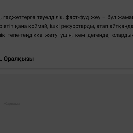
ы, гаджеттерге тәуелділік, фаст-фуд жеу – бұл жама
етіп қана қоймай, ішкі ресурстарды, атап айтқанда
ік тепе-теңдікке жету үшін, кем дегенде, оларды
А. Оралқызы