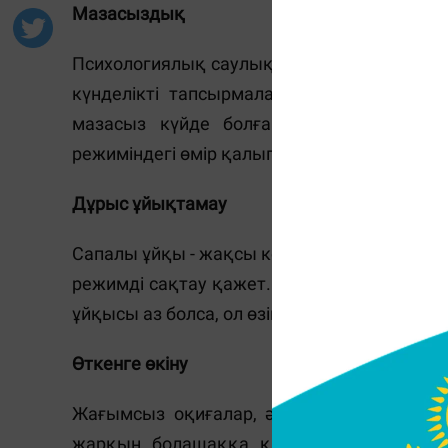
Мазасыздық
Психологиялық саулыққа әсер ететін бар
күнделікті тапсырмаларды орындау үшін
мазасыз күйде болғанда, оның денесі 
режиміндегі өмір қалыпты жағдайға айналад
Дұрыс ұйықтамау
Сапалы ұйқы - жақсы көңіл-күй мен жалпы д
режимді сақтау қажет. Егер адам режимді е
ұйқысы аз болса, ол өзін үнемі шаршаңқы се
Өткенге өкіну
Жағымсыз оқиғалар, әрине, қуаныш әкеле
жарқын болашаққа қадам басуға және 