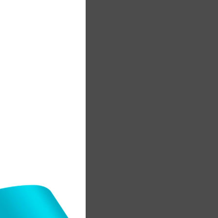
,
м
с
н
,
і
а