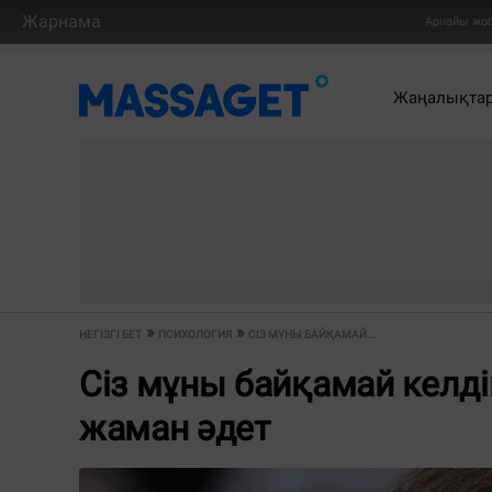
Жарнама
Арнайы жо
Жаңалықта
НЕГІЗГІ БЕТ
ПСИХОЛОГИЯ
СІЗ МҰНЫ БАЙҚАМАЙ...
Сіз мұны байқамай келді
жаман әдет