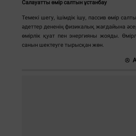
Салауатты өмір салтын ұстанбау
Темекі шегу, ішімдік ішу, пассив өмір салт
әдеттер дененің физикалық жағдайына әсер 
өмірлік қуат пен энергияны жояды. Өмірл
санын шектеуге тырысқан жөн.