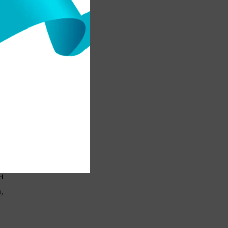
-
ш
е
к
н
,