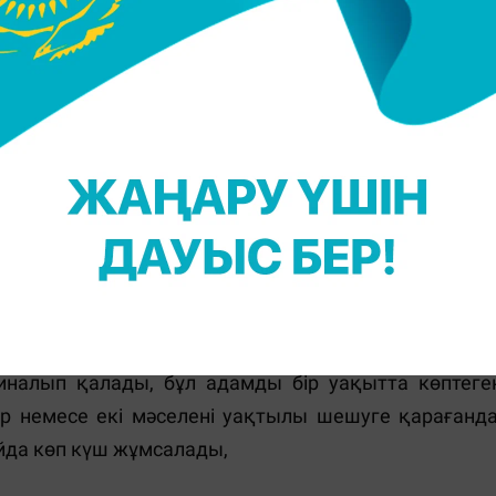
н энергия ескі жағымсыз эмоцияларды бастан қайта
де армандар жолында еңбектенуге ешқандай кү
де қызмет ете алады, бірақ өзіне және жетістіктерін
н қатар, үнемі өзін-өзі қайрау біздің өмірлі
иналып қалады, бұл адамды бір уақытта көптеге
Бір немесе екі мәселені уақтылы шешуге қарағанда
йда көп күш жұмсалады,