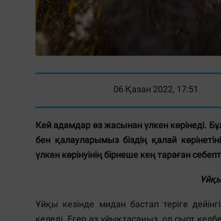
06 Қазан 2022, 17:51
Кей адамдар өз жасынан үлкен көрінеді. Бұл
бен қалауларымыз біздің қалай көрінетін
үлкен көрінуінің бірнеше кең тараған себеп
Ұйқы
Ұйқы кезінде мидан бастап теріге дейін
келеді. Егер аз ұйықтасаңыз, ол сырт келбет