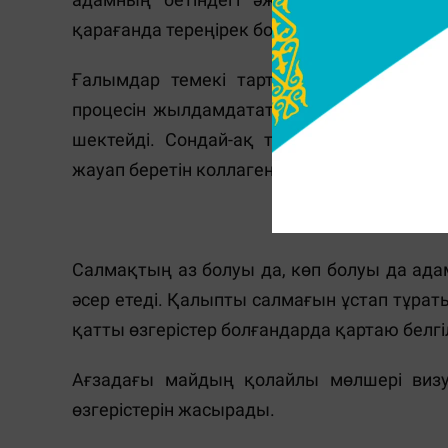
қарағанда тереңірек болған. Бұл оны егізін
Ғалымдар темекі тарту кезінде үнемі қ
процесін жылдамдататынын айтады. Ол тер
шектейді. Сондай-ақ темекі түтінінде бола
жауап беретін коллаген мен эластинді әлсір
Салмақпен ба
Салмақтың аз болуы да, көп болуы да ад
әсер етеді. Қалыпты салмағын ұстап тұра
қатты өзгерістер болғандарда қартаю белгі
Ағзадағы майдың қолайлы мөлшері визуа
өзгерістерін жасырады.