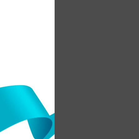
.
а
.
н
ң
н
е