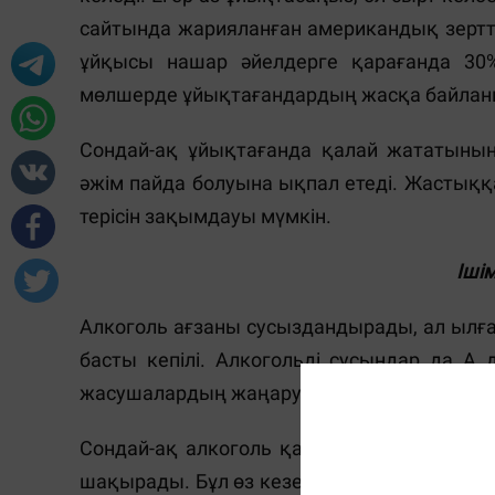
сайтында жарияланған американдық зертте
ұйқысы нашар әйелдерге қарағанда 30%-
мөлшерде ұйықтағандардың жасқа байланыст
Сондай-ақ ұйықтағанда қалай жататыныңы
әжім пайда болуына ықпал етеді. Жастыққа
терісін зақымдауы мүмкін.
Іші
Алкоголь ағзаны сусыздандырады, ал ыл
басты кепілі. Алкогольді сусындар да А 
жасушалардың жаңаруына ықпал ететін ан
Сондай-ақ алкоголь қанағымды арттырады
шақырады. Бұл өз кезегінде бетте қызыл 