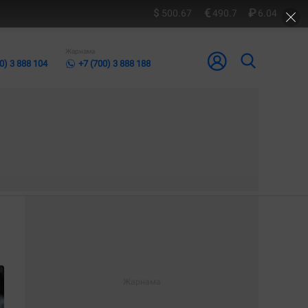
500.67
490.7
6.04
Жарнама
0) 3 888 104
+7 (700) 3 888 188