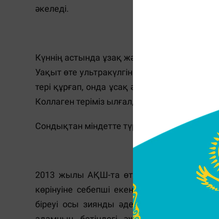
әкеледі.
Күннен қорғ
Күннің астында ұзақ және жиі болу теріге з
Уақыт өте ультракүлгін сәулелер жағымсыз
тері құрғап, онда ұсақ әжімдер пайда бол
Коллаген теріміз ылғал, серпімді және тегіс
Сондықтан міндетте түрде, тіпті, қыста да
Т
2013 жылы АҚШ-та өткізілген зерттеу бо
көрінуіне себепші екені анықталған. Тәж
біреуі осы зиянды әдетке берілсе, екінші
адамның бетіндегі әжімі мен ерін айна