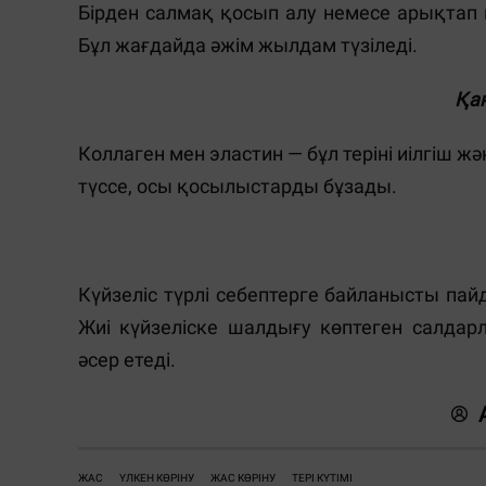
Бірден салмақ қосып алу немесе арықтап ке
Бұл жағдайда әжім жылдам түзіледі.
Қа
Коллаген мен эластин — бұл теріні иілгіш ж
түссе, осы қосылыстарды бұзады.
Күйзеліс түрлі себептерге байланысты па
Жиі күйзеліске шалдығу көптеген салдарл
әсер етеді.
ЖАС
ҮЛКЕН КӨРІНУ
ЖАС КӨРІНУ
ТЕРІ КҮТІМІ