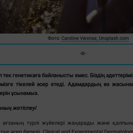
Фото:
Caroline Veronez, Unsplash.com
 тек генетикаға байланысты емес. Біздің әдеттерімі
імізге тікелей әсер етеді. Адамдардың өз жасына
терін ұсынамыз.
ның жетіспеуі
гі ағзаның түрлі жүйелері жаңарады және қалпын
ке әсер береді. Clinical and Experimental Dermatolog