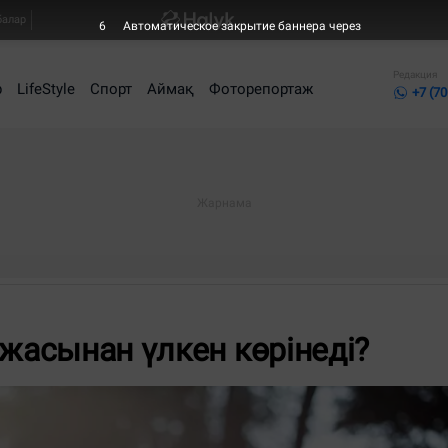
балар
5
Автоматическое закрытие баннера через
Редакция
р
LifeStyle
Спорт
Аймақ
Фоторепортаж
+7 (70
 жасынан үлкен көрінеді?