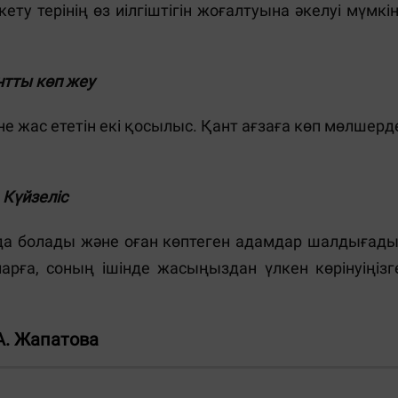
ту терінің өз иілгіштігін жоғалтуына әкелуі мүмкін
нтты көп жеу
әне жас ететін екі қосылыс. Қант ағзаға көп мөлшерд
Күйзеліс
йда болады және оған көптеген адамдар шалдығады
арға, соның ішінде жасыңыздан үлкен көрінуіңізг
А. Жапатова