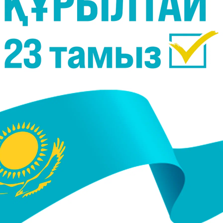
айтын құрал қолданбау
иян. Соның себебінен өз жасыңыздан үлкен көрінесіз
 салдарларға — фотоқартаюға әкеледі. Бұл жағдайд
ады. Бұл коллаген мөлшерінің азаюымен байланысты
 болуы үшін қажет.
 күннен қорғайтын құрал қолданыңыз.
емекі тарту
йынша, темекі тарту адамдардың өз жасынан үлке
ірибеге 79 біржұмыртқалық егіз қатысқан. Оларды
сі одан алшақ болған. Нәтижесінде, темекі тартқа
ласындағы сызықтары темекі тартпайтын егізін