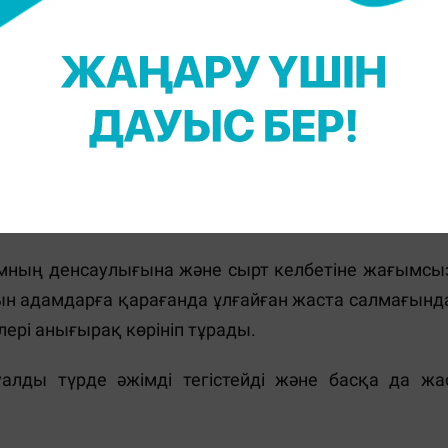
е қарағанда үлкендеу етіп көрсеткен.
ан тамырлар тарылатындықтан, ол терінің қарта
іге оттек, дәрумендер және қоректік заттар келуі
тын косерванттар тері тегістігі мен серпімділігін
етеді.
йланысты проблемалар
амның денсаулығына және сырт келбетіне жағымсы
тын адамдарға қарағанда ұлғайған жаста салмағынд
лері анығырақ көрініп тұрады.
лды түрде әжімді тегістейді және басқа да жа