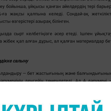
у бойынша, ұйқысы қанған әйелдердің тері барьер
ға жақсы қалпына келеді. Сондай-ақ жеткілікт
ы өзгерістері азырақ білінген.
зда сырт келбетіңізге әсер етеді. Ішпен ұйықта
 жібек қап алған дұрыс, ал қалған материалдар бе
мдікке салыну
ғалдандыру — бет жастығының және балғындығыны
дәруменінің деңгейін төмендетеді. Ал А дәрумені 
тиоксиданттар.
, беттегі қан тамырлардың кеңеюін немесе үзілуі
дақтардың немесе қауіпті аурулардың пайда болуын