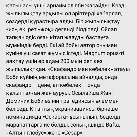
қатынасы үшін арнайы әліпби жасайды. Көзді
жыпылықтау арқылы ол әріптерді хабарлап,
сөздерді құрастыра алды. Бір жыпылықтау
«иә», екі рет «жоқ» дегенді білдіреді. Ойлап
тапқан әдіс оған кітап жазуды бастауға
мүмкіндік берді. Екі ай бойы автор онымен
күніне үш сағат жұмыс істеді. Magnum opus-ті
аяқтау үшін ер адам 200 мың рет көз
жыпылықтқан. «Скафандр мен көбелек» атауы
Боби күйінің метафорасына айналды, онда
скафандр – дене, ал көбелек – онда
құлыпталған жан ауруы. Осылайша Жан-
Доминик Боби өзінің трагедиясын әлеммен
бөліседі. Кітаптың экранизациясы бірнеше
номинацияда «Оскарға» ұсынылып, беделді
марапаттарға ие болды, соның ішінде Bafta,
«Алтын глобус» және «Сезар».