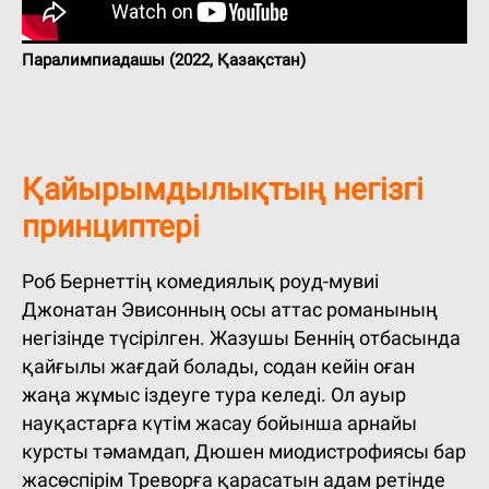
Паралимпиадашы (2022, Қазақстан)
Қайырымдылықтың негізгі
принциптері
Роб Бернеттің комедиялық роуд-мувиі
Джонатан Эвисонның осы аттас романының
негізінде түсірілген. Жазушы Беннің отбасында
қайғылы жағдай болады, содан кейін оған
жаңа жұмыс іздеуге тура келеді. Ол ауыр
науқастарға күтім жасау бойынша арнайы
курсты тәмамдап, Дюшен миодистрофиясы бар
жасөспірім Треворға қарасатын адам ретінде