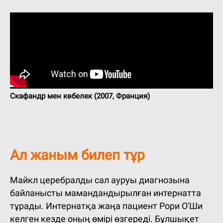
Скафандр мен көбелек (2007, Франция)
Ал жаным билеп тұр
Майкл церебралды сал ауруы диагнозына
байланысты мамандандырылған интернатта
тұрады. Интернатқа жаңа пациент Рори О'Ши
келген кезде оның өмірі өзгереді. Бұлшықет