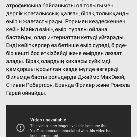
атрофиясына байланысты ол толығымен
дерлік қозғалыссық қалған, бірақ толыққанды
өмірін жалғастырады. Роримен кездескеннен
кейін Майкл өзінің өмірі туралы ойлана
бастайды, олар интернаттан кетуді ұйғарады.
Енді кейіпкерлер өз бетінше өмір сүреді, бірде-
бір кешті бос өткізбейді және өмірден ләззат
алады. Бірақ олардың хикаясы сүйкімді
қамқоршы қосылған кезде мүлде өзгереді.
Фильмде басты рольдерде Джеймс МакЭвой,
Стивен Робертсон, Бренда Фрикер және Ромола
Гарай ойнайды.