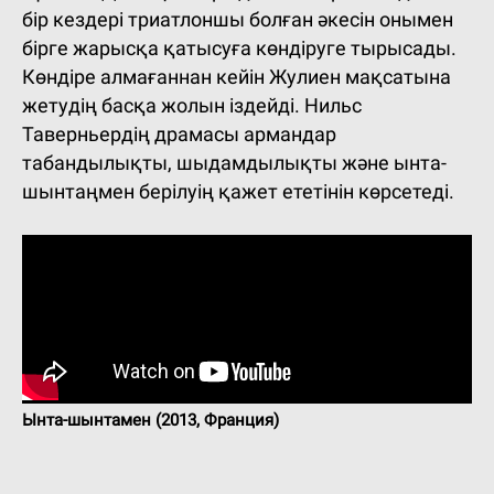
бір кездері триатлоншы болған әкесін онымен
бірге жарысқа қатысуға көндіруге тырысады.
Көндіре алмағаннан кейін Жулиен мақсатына
жетудің басқа жолын іздейді. Нильс
Таверньердің драмасы армандар
табандылықты, шыдамдылықты және ынта-
шынтаңмен берілуің қажет ететінін көрсетеді.
Ынта-шынтамен (2013, Франция)