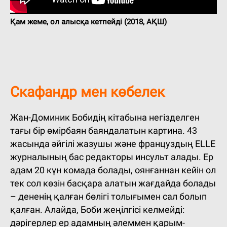
Қам жеме, ол алысқа кетпейді (2018, АҚШ)
Скафандр мен көбелек
Жан-Доминик Бобидің кітабына негізделген
тағы бір өмірбаян баяндалатын картина. 43
жасында әйгілі жазушы және француздың ELLE
журналының бас редакторы инсульт алады. Ер
адам 20 күн комада болады, оянғаннан кейін ол
тек сол көзін басқара алатын жағдайда болады
– дененің қалған бөлігі толығымен сал болып
қалған. Алайда, Боби жеңілгісі келмейді:
дәрігерлер ер адамның әлеммен қарым-