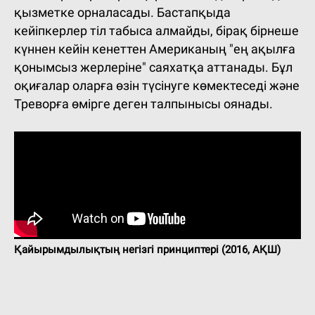
қызметке орналасады. Бастапқыда
кейіпкерлер тіл табыса алмайды, бірақ бірнеше
күннен кейін кенеттен Американың "ең ақылға
қонымсыз жерлеріне" саяхатқа аттанады. Бұл
оқиғалар оларға өзін түсінуге көмектеседі және
Треворға өмірге деген талпынысы оянады.
Қайырымдылықтың негізгі принциптері (2016, АҚШ)