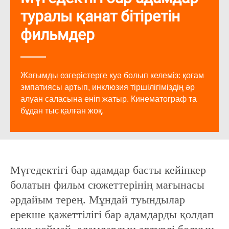
туралы қанат бітіретін
фильмдер
Жағымды өзгерістерге куә болып келеміз: қоғам
эмпатиясы артып, инклюзия тіршілігіміздің әр
алуан саласына еніп жатыр. Кинематограф та
бұдан тыс қалған жоқ.
Мүгедектігі бар адамдар басты кейіпкер
болатын фильм сюжеттерінің мағынасы
әрдайым терең. Мұндай туындылар
ерекше қажеттілігі бар адамдарды қолдап