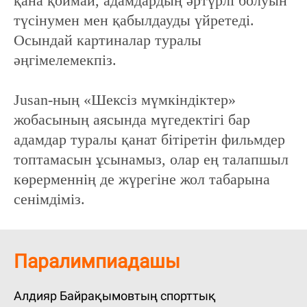
қана қоймай, адамдардың әртүрлі болуын
түсінумен мен қабылдауды үйретеді.
Осындай картиналар туралы
әңгімелемекпіз.
Jusan-ның «Шексіз мүмкіндіктер»
жобасының аясында мүгедектігі бар
адамдар туралы қанат бітіретін фильмдер
топтамасын ұсынамыз, олар ең талапшыл
көрерменнің де жүрегіне жол табарына
сенімдіміз.
Паралимпиадашы
Алдияр Байрақымовтың спорттық