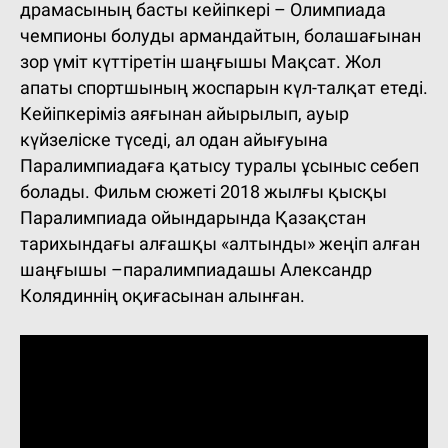
драмасының басты кейіпкері – Олимпиада
чемпионы болуды армандайтын, болашағынан
зор үміт күттіретін шаңғышы Мақсат. Жол
апаты спортшының жоспарын күл-талқат етеді.
Кейіпкеріміз аяғынан айырылып, ауыр
күйзеліске түседі, ал одан айығуына
Паралимпиадаға қатысу туралы ұсыныс себеп
болады. Фильм сюжеті 2018 жылғы қысқы
Паралимпиада ойындарында Қазақстан
тарихындағы алғашқы «алтынды» жеңіп алған
шаңғышы –паралимпиадашы Александр
Колядиннің оқиғасынан алынған.