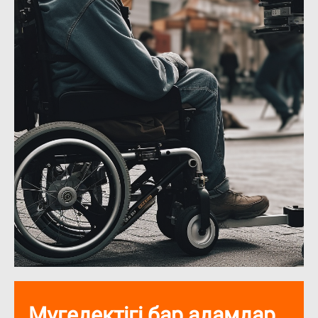
Мүгедектігі бар адамдар