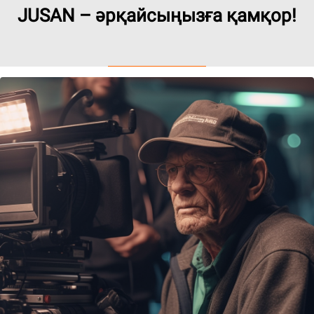
JUSAN – әрқайсыңызға қамқор!