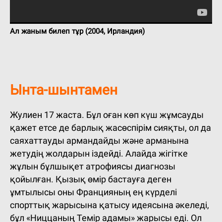
Ал жаным билеп тұр (2004, Ирландия)
Ынта-шынтамен
Жулиен 17 жаста. Бұл оған көп күш жұмсауды
қажет етсе де барлық жасөспірім сияқты, ол да
саяхаттауды армандайды және арманына
жетудің жолдарын іздейді. Алайда жігітке
жұлын бұлшықет атрофиясы диагнозы
қойылған. Қызық өмір бастауға деген
ұмтылысы оны Францияның ең күрделі
спорттық жарысына қатысу идеясына әкеледі,
бұл «Ниццаның Темір адамы» жарысы еді. Ол