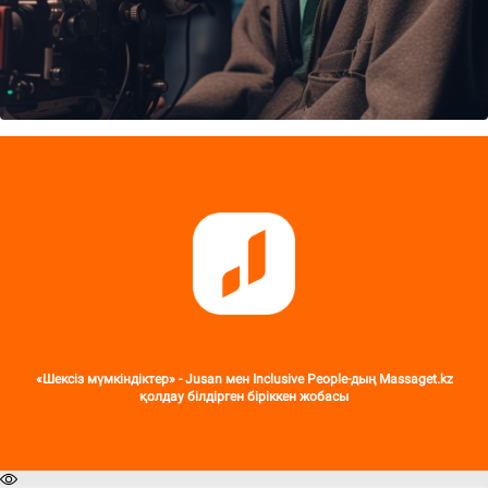
«Шексіз мүмкіндіктер» - Jusan мен Inclusive People-дың Massaget.kz
қолдау білдірген біріккен жобасы