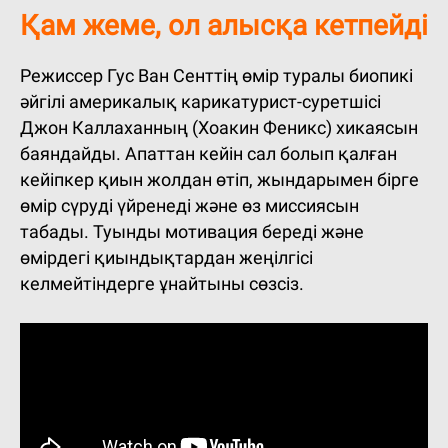
Қам жеме, ол алысқа кетпейді
Режиссер Гус Ван Сенттің өмір туралы биопикі
әйгілі америкалық карикатурист-суретшісі
Джон Каллаханның (Хоакин Феникс) хикаясын
баяндайды. Апаттан кейін сал болып қалған
кейіпкер қиын жолдан өтіп, жындарымен бірге
өмір сүруді үйренеді және өз миссиясын
табады. Туынды мотивация береді және
өмірдегі қиындықтардан жеңілгісі
келмейтіндерге ұнайтыны сөзсіз.