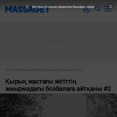
5
Автоматическое закрытие баннера через
НЕГІЗГІ БЕТ
ПСИХОЛОГИЯ
ҚЫРЫҚ ЖАСТАҒЫ ЖІГІТТІҢ...
Қырық жастағы жігіттің
жиырмадағы бозбалаға айтқаны #2