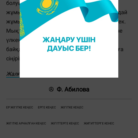
болуыңыз мүмкін. Бастапқыда табысы аз
жұмыс істеуге мәжбүр боласыз. Алайда ондай
жұмысты да жауапкершілікпен атқару керек.
Мықты кәсіпкер, маман болған адам өз ісіне
үлкен жауапкершілікпен қарайтынын
байқадыңыз ба? Осы қасиетті өз бойыңызға
сіңіріңіз.
Жалғасы
Ф. Абилова
ЕР ЖІГІТКЕ КЕҢЕС
ЕРГЕ КЕҢЕС
ЖІГІТКЕ КЕҢЕС
ЖІГІТКЕ АРНАЛҒАН КЕҢЕС
ЖІГІТТЕРГЕ КЕҢЕС
ЖИГИТТЕРГЕ КЕНЕС