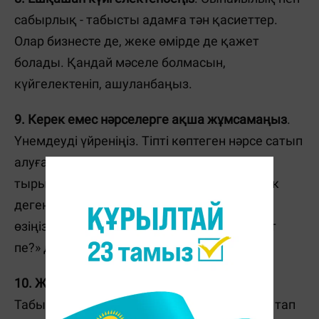
сабырлық - табысты адамға тән қасиеттер.
Олар бизнесте де, жеке өмірде де қажет
болады. Қандай мәселе болмасын,
күйгелектеніп, ашуланбаңыз.
9. Керек емес нәрселерге ақша жұмсамаңыз
.
Үнемдеуді үйреніңіз. Тіпті көптеген нәрсе сатып
алуға мұршаңыз болса да, ақша жинауға
тырысыңыз. Бұл сараң, есепқор болу керек
деген сөз емес. Бір нәрсе алудың алдында
өзіңізден «Бұл зат маған расында да қажет
пе?» деп сұрап үйреніңіз.
10. Жұмысқа жауапкершілікпен қараңыз.
Табысқа жету жолында талай қиындыққа тап