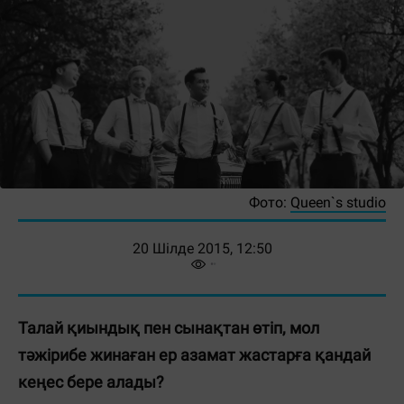
Фото:
Queen`s studio
20 Шілде 2015, 12:50
Талай қиындық пен сынақтан өтіп, мол
тәжірибе жинаған ер азамат жастарға қандай
кеңес бере алады?