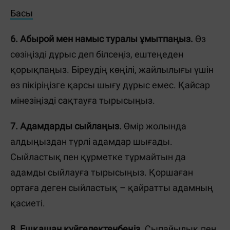
Басы
6. Абырой мен намыс туралы ұмытпаңыз.
Өз
сөзіңізді дұрыс деп білсеңіз, ештеңеден
қорықпаңыз. Біреудің көңілі, жайлылығы үшін
өз пікіріңізге қарсы шығу дұрыс емес. Қайсар
мінезіңізді сақтауға тырысыңыз.
7. Адамдарды сыйлаңыз.
Өмір жолында
алдыңыздан түрлі адамдар шығады.
Сыйластық пен құрметке тұрмайтын да
адамды сыйлауға тырысыңыз. Қоршаған
ортаға деген сыйластық – қайратты адамның
қасиеті.
8. Ешқашан күйгелектенбеңіз
. Сыпайылық пен