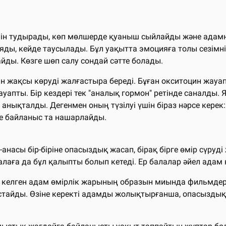
мін тудырады, көп мөлшерде қуаныш сыйлайды және адамн
азаяды, кейде таусылады. Бұл уақытта эмоцияға толы сезі
йды. Көзге шөп салу сондай сәтте болады.
ірін жақсы көруді жалғастыра береді. Бұған окситоцин жау
пты. Бір кездері тек "аналық гормон" ретінде саналды. Я
 анықталды. Дегенмен оның түзілуі үшін біраз нәрсе керек:
де байланыс та нашарлайды.
насы бір-біріне опасыздық жасап, бірақ бірге өмір сүруд
аға да бұл қалыпты болып кетеді. Ер балалар әйел адам ке
ез келген адам өмірлік жарының образын миында фильмде
стайды. Өзіне керекті адамды жолықтырғанша, опасыздық 