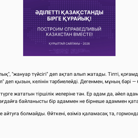
", "жануар түйсігі" деп ақтап алып жатады. Тіпті, қоғам
л" деп қызын, келінін тәрбиелейді. Дегенмен, мұның бәрі — 
түрге жататын тіршілік иелеріне тән. Ер адам да, әйел ада
ағдайға байланысты бір адаммен не бірнеше адаммен қат
 айтуға болмайды. Өйткені, өзіміз қаламасақ та, гормонд