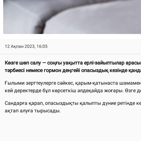
12 Ақпан 2023, 16:05
Көзге шөп салу — соңғы уақытта ерлі-зайыптылар арасы
тәрбиесі немесе гормон деңгейі опасыздық кезінде қанда
Ғылыми зерттеулерге сәйкес, қарым-қатынаста шамаме
кей деректерде бұл көрсеткіш әлдеқайда жоғары. Өзге д
Сандарға қарап, опасыздықты қалыпты дүние ретінде кө
ақтап алуға тырысады.