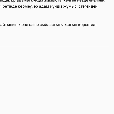
ды. Ер адамы күндіз жұмыста, келген кезде әйелінің
 ретінде көрмеу, ер адам күндіз жұмыс істегендей,
майтынын және өзіне сыйластығы жоғын көрсетеді.