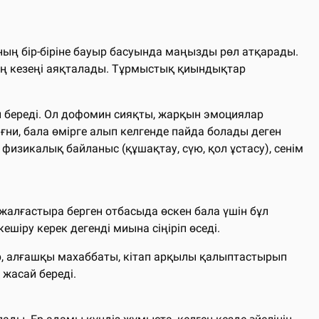
ың бір-біріне бауыр басуында маңызды рөл атқарады.
мнің кезеңі аяқталады. Тұрмыстық қиындықтар
ап береді. Ол дофомин сияқты, жарқын эмоциялар
ғни, бала өмірге алып келгенде пайда болады деген
 физикалық байланыс (құшақтау, сүю, қол ұстасу), сенім
і жалғастыра берген отбасыда өскен бала үшін бұл
шіру керек дегенді миына сіңіріп өседі.
р, алғашқы махаббаты, кітап арқылы қалыптастырып
жасай береді.