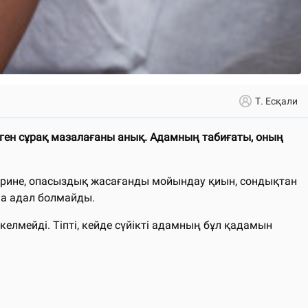
Т. Есқали
еген сұрақ мазалағаны анық. Адамның табиғаты, оның
Әрине, опасыздық жасағанды мойындау қиын, сондықтан
на адал болмайды.
елмейді. Тіпті, кейде сүйікті адамның бұл қадамын