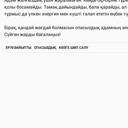
Адам жалғыздық үшін жаралмаған. Кейде бір-біріне тұр
қолы босамайды. Тамақ дайындайды, бала қарайды, ал ер
тұрмыс да үлкен энергия мен күшті талап ететін еңбек тү
Бірақ, қандай жағдай болмасын опасыздық адамның әлсіз
Сүйген жарды бағалаңыз!
ЕРЛІ-ЗАЙЫПТЫ
ОПАСЫЗДЫҚ
КӨЗГЕ ШӨП САЛУ