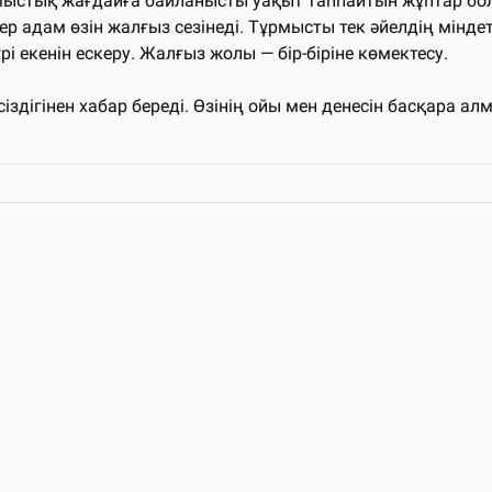
мыстық жағдайға байланысты уақыт таппайтын жұптар бола
 адам өзін жалғыз сезінеді. Тұрмысты тек әйелдің міндеті
рі екенін ескеру. Жалғыз жолы — бір-біріне көмектесу.
дігінен хабар береді. Өзінің ойы мен денесін басқара ал