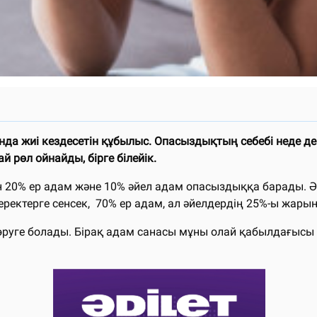
нда жиі кездесетін құбылыс. Опасыздықтың себебі неде д
й рөл ойнайды, бірге білейік.
н 20% ер адам және 10% әйел адам опасыздыққа барады. 
еректерге сенсек, 70% ер адам, ал әйелдердің 25%-ы жары
руге болады. Бірақ адам санасы мұны олай қабылдағысы к