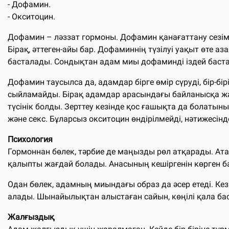
- Дофамин.
- Окситоцин.
Дофамин – ләззат гормоны. Дофамин қанағаттану сезі
Бірақ, әттеген-айы бар. Дофаминнің түзілуі уақыт өте 
басталады. Сондықтан адам миы дофаминді іздей баста
Дофамин таусылса да, адамдар бірге өмір сүруді, бір-б
сыйламайды. Бірақ адамдар арасындағы байланысқа жауа
түсінік болды. Зерттеу кезінде қос ғашықта да болатыны
және секс. Бұларсыз окситоцин өндірілмейді, нәтижесін
Психология
Гормоннан бөлек, тәрбие де маңызды рөл атқарады. Ата-а
қалыпты жағдай болады. Анасының кешіргенін көрген бал
Одан бөлек, адамның миындағы образ да әсер етеді. К
алады. Шынайылықтан алыстаған сайын, көңілі қала ба
Жалғыздық