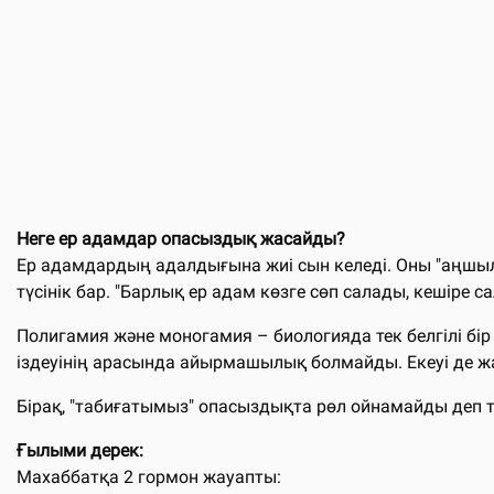
Неге ер адамдар опасыздық жасайды?
Ер адамдардың адалдығына жиі сын келеді. Оны "аңшылық
түсінік бар. "Барлық ер адам көзге сөп салады, кешіре са
Полигамия және моногамия – биологияда тек белгілі бір 
іздеуінің арасында айырмашылық болмайды. Екеуі де ж
Бірақ, "табиғатымыз" опасыздықта рөл ойнамайды деп те
Ғылыми дерек:
Махаббатқа 2 гормон жауапты: