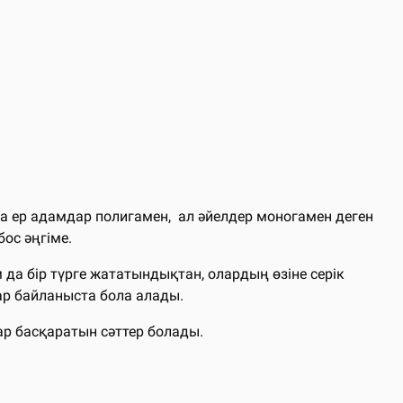
да ер адамдар полигамен, ал әйелдер моногамен деген
бос әңгіме.
м да бір түрге жататындықтан, олардың өзіне серік
ар байланыста бола алады.
ар басқаратын сәттер болады.