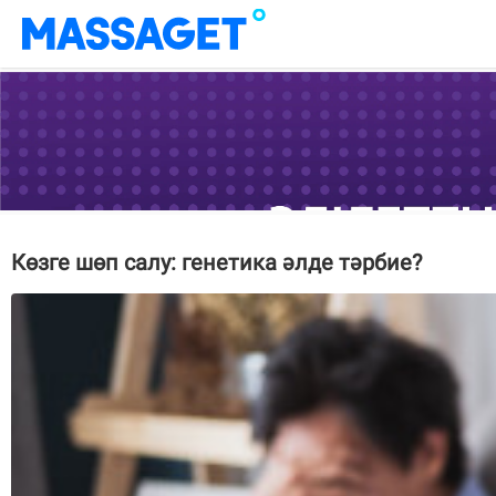
Көзге шөп салу: генетика әлде тәрбие?