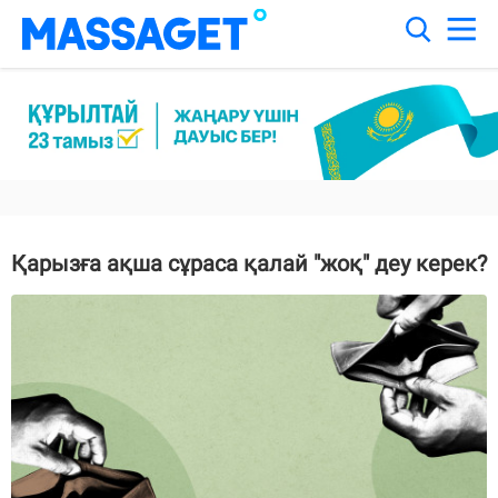
Қарызға ақша сұраса қалай "жоқ" деу керек?