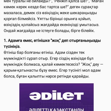
мен туралы не ойлайды?", "Ренжіп қалса ше?", "Маған
көмек керек кезде бас тартса ше?" деген сұрақтар
мазаласа, демек сіз өзіңіздің жеке шекараңызды
қорғап білмейсіз. Ұятты бірінші орынға қойып,
өзіңіздің қолайсыз жағдайда екеніңізді ұмытасыз.
Ондай жағдайда не істеуге болады, бірге білейік.
1. Адамға емес, өтінішке "жоқ" деп отырғаныңызды
түсініңіз.
Өтініш бар болғаны өтініш. Адам сізден тек
мүмкіндікті сұрап отыр. Егер сіздің өзіңізде бұл
мүмкіндік болмаса, қалай көмектесесіз? "Жоқ" деу —
қарым-қатынасты бұзу емес. Егер түсінігі мол адам
болса, бұған қалыпты нәрсе ретінде қарайды.