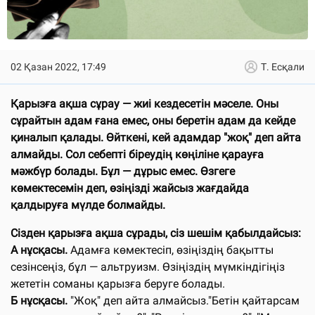
02 Қазан 2022, 17:49
Т. Есқали
Қарызға ақша сұрау — жиі кездесетін мәселе. Оны
сұрайтын адам ғана емес, оны беретін адам да кейде
қиналып қалады. Өйткені, кей адамдар "жоқ" деп айта
алмайды. Сол себепті біреудің көңіліне қарауға
мәжбүр болады. Бұл — дұрыс емес. Өзгеге
көмектесемін деп, өзіңізді жайсыз жағдайда
қалдыруға мүлде болмайды.
Сізден қарызға ақша сұрады, сіз шешім қабылдайсыз:
А нұсқасы.
Адамға көмектесіп, өзіңіздің бақытты
сезінсеңіз, бұл — альтруизм. Өзіңіздің мүмкіндігіңіз
жететін соманы қарызға беруге болады.
Б нұсқасы.
"Жоқ" деп айта алмайсыз."Бетін қайтарсам