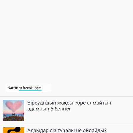
Біреуді шын жақсы көре алмайтын
адамның 5 белгісі
Адамдар сіз туралы не ойлайды?