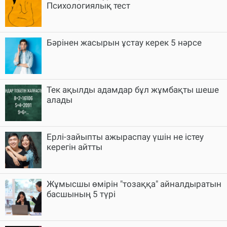
Психологиялық тест
Бәрінен жасырын ұстау керек 5 нәрсе
Тек ақылды адамдар бұл жұмбақты шеше
алады
Ерлі-зайыпты ажыраспау үшін не істеу
керегін айтты
Жұмысшы өмірін "тозаққа" айналдыратын
басшының 5 түрі