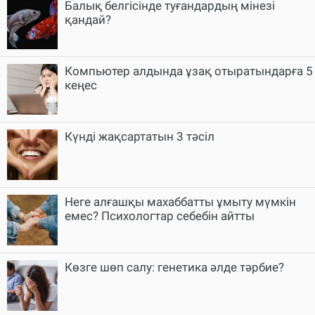
Балық белгісінде туғандардың мінезі
қандай?
Компьютер алдында ұзақ отыратындарға 5
кеңес
Күнді жақсартатын 3 тәсіл
Неге алғашқы махаббатты ұмыту мүмкін
емес? Психологтар себебін айтты
Көзге шөп салу: генетика әлде тәрбие?