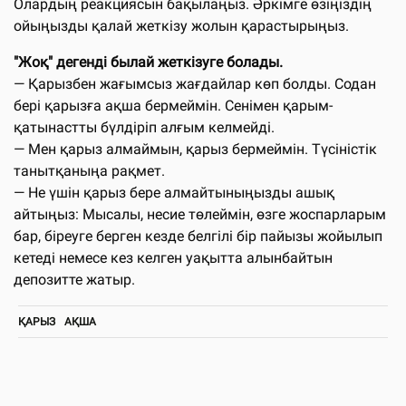
Олардың реакциясын бақылаңыз. Әркімге өзіңіздің
ойыңызды қалай жеткізу жолын қарастырыңыз.
"Жоқ" дегенді былай жеткізуге болады.
— Қарызбен жағымсыз жағдайлар көп болды. Содан
бері қарызға ақша бермеймін. Сенімен қарым-
қатынастты бүлдіріп алғым келмейді.
— Мен қарыз алмаймын, қарыз бермеймін. Түсіністік
танытқаныңа рақмет.
— Не үшін қарыз бере алмайтыныңызды ашық
айтыңыз: Мысалы, несие төлеймін, өзге жоспарларым
бар, біреуге берген кезде белгілі бір пайызы жойылып
кетеді немесе кез келген уақытта алынбайтын
депозитте жатыр.
ҚАРЫЗ
АҚША