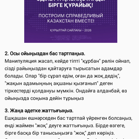
2. Осы ойыңыздан бас тартпаңыз.
Манипуляция жасап, кейде тіпті "құрбан" рөлін ойнап,
сізді райыңыздан қайтаруға тырысатын адамдар
болады. Олар "бір сұрап едім, оған да жоқ дедің",
"жақын адамыңның ақшаны қызғанып" деген
тіркестерді қолдануы мүмкін. Ондайға алданбай, өз
ойыңызда соңына дейін тұрыңыз
3. Жаңа әдетке жаттығыңыз.
Ешқашан ешнәрседен бас тартпай үйренген болсаңыз,
енді жаймен "жоқ" деуге жаттығыңыз. Бірде өзгеге,
бірге басқа бір танысыңызға "жоқ" деп көріңіз.