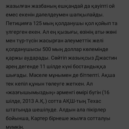
жазылған жазбаның ешқандай да қауіпті ой
емес екенін дәлелдеумен шапқылайды.
Петицияға 125 мың қолданушы қол қойып та
үлгерген екен. Ал ең қызығы, өзінің аты-жөні
мен түр-түсін жасырған әлеуметтік желі
қолданушысы 500 мың доллар көлемінде
қаржы аударады. Сөйтіп жазықсыз Джастин
әрең дегенде 11 шілде күні бостандыққа
шығады. Мәселе мұнымен де бітпепті. Ақша
тек кепіл құнын төлеуге жеткен. Ал
«жазғышымыздың» әрменгі өмірі бүгін (16
шілде, 2013 А.Қ.) сотта АҚШ-тың Техас
штатында шешілуде. Алдын ала пікірлер
бойынша, Картер бірнеше жылға сотталуы
мүмкін.