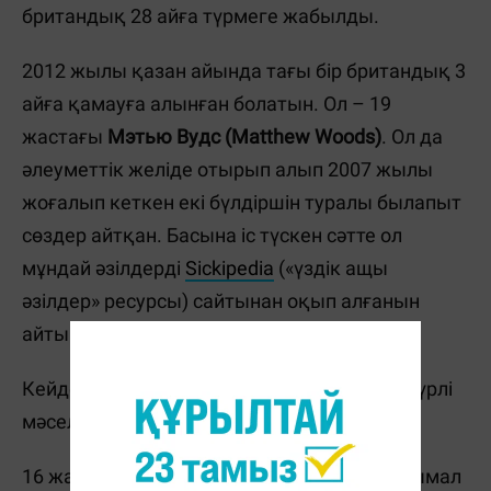
британдық 28 айға түрмеге жабылды.
2012 жылы қазан айында тағы бір британдық 3
айға қамауға алынған болатын. Ол – 19
жастағы
Мэтью Вудс (Matthew Woods)
. Ол да
әлеуметтік желіде отырып алып 2007 жылы
жоғалып кеткен екі бүлдіршін туралы былапыт
сөздер айтқан. Басына іс түскен сәтте ол
мұндай әзілдерді
Sickipedia
(«үздік ащы
әзілдер» ресурсы) сайтынан оқып алғанын
айтып ақталыпты.
Кейде адамдардың бір-бірін түсінбеуінен түрлі
мәселе шығып жатады. Мәселен,
16 жастағы аустралиялық жасөспірім танымал