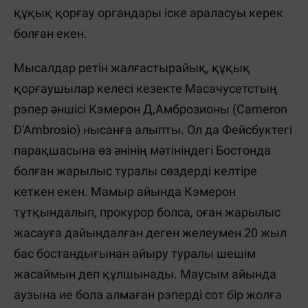
құқық қорғау органдары іске араласуы керек
болған екен.
Мысалдар ретін жалғастырайық, құқық
қорғаушылар келесі кезекте Масачусетстың
рэпер әншісі Кэмерон Д,Амброзионы (Cameron
D'Ambrosio) нысанға алыпты. Ол да Фейсбуктегі
парақшасына өз әнінің мәтініндегі Бостонда
болған жарылыс туралы сөздерді келтіре
кеткен екен. Мамыр айында Кэмерон
тұтқындалып, прокурор болса, оған жарылыс
жасауға дайындалған деген желеумен 20 жыл
бас бостандығынан айыру туралы шешім
жасаймын деп құлшынады. Маусым айында
аузына ие бола алмаған рэперді сот бір жолға