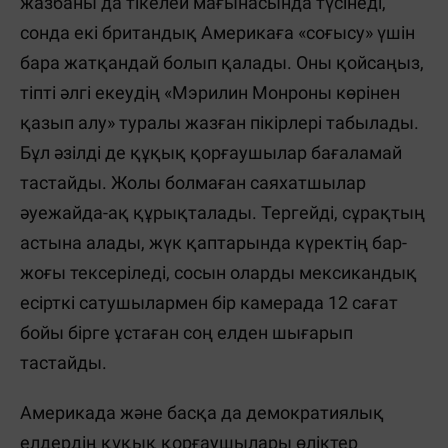
жазбаны да тікелей мағынасында түсінеді,
сонда екі британдық Америкаға «соғысу» үшін
бара жатқандай болып қалады. Оны қойсаңыз,
тіпті әлгі екеудің «Мэрилин Монроны көрінен
қазып алу» туралы жазған пікірлері табылады.
Бұл әзілді де құқық қорғаушылар бағаламай
тастайды. Жолы болмаған саяхатшылар
әуежайда-ақ құрықталады. Тергейді, сұрақтың
астына алады, жүк қаптарында күректің бар-
жоғы тексеріледі, сосын оларды мексикандық
есірткі сатушылармен бір камерада 12 сағат
бойы бірге ұстаған соң елден шығарып
тастайды.
Америкада және басқа да демократиялық
елдердің құқық қорғаушылары өліктер