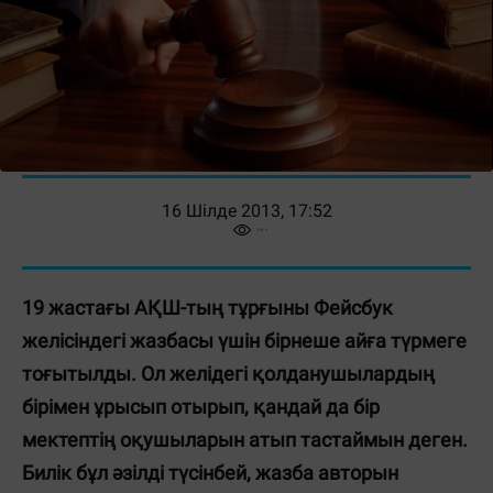
16 Шілде 2013, 17:52
19 жастағы АҚШ-тың тұрғыны Фейсбук
желісіндегі жазбасы үшін бірнеше айға түрмеге
тоғытылды. Ол желідегі қолданушылардың
бірімен ұрысып отырып, қандай да бір
мектептің оқушыларын атып тастаймын деген.
Билік бұл әзілді түсінбей, жазба авторын