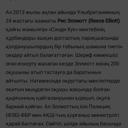
Ал 2013 жылы ақпан айында Ұлыбританияның
24 жастағы азаматы
Рис Эллиотт (Reece Elliott)
қайғы жамылған «Сэнди Хук» мектебінің
құрбандары ашқан достастық парақшасында
қолданушылардың бір тобының шамына тиетін
сөздер айтып балағаттаған. Шериф көмекшісі
оған ескерту жасаған кезде Эллиотт өзінің 200
оқушыны атып тастауға да баратынын
айтыпты. Нәтижесінде округтағы мектептерде
оқитын мыңдаған оқушы жақында болған
қырғынның қайталануынан қорқып, оқуға
бармай қойған. Ал Эллиоттың ісін Полиция,
(ФЗБ) ФБР мен АҚШ-тың қорғаныс министрлігі
қарай бастаған. Сөйтіп, шілде айының басында