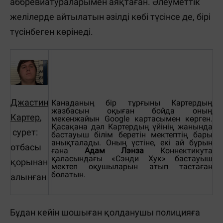
аббревиатураларымен аяқтаған.
Әлеуметтік
желілерде айтылатын әзілді көбі түсінсе де, бірі
түсінбеген көрінеді.
Джастин
Канаданың бір тұрғыны Картердың
жазбасын оқыған бойда оның
Картер
,
мекенжайын Google картасымен көрген.
Қасақана дәл Картердың үйінің жанында
сурет:
бастауыш білім беретін мектептің бары
анықталады.
Оның үстіне, екі ай бұрын
отбасы
ғана
Адам Лэнза
Коннектикута
қаласындағы «Сэнди Хук» бастауыш
қорынан
мектеп оқушыларын атып тастаған
болатын.
алынған
Бұдан кейін шошыған қолданушы полицияға