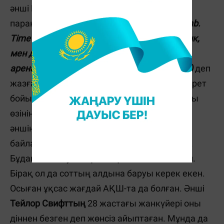
әнші Пинктың концертіне келіп, өз туиттер
парақшасына
«@Pink I'm ready with my Bomb.
Time to blowup #RodLaverArena Bitch» («Пинк,
мен де, бомбам да дайын, Рода Лейвер
аренасын жарып жіберудің уақыты келді»)
деп
жазған. Полицейлер оны аватарындағы сурет
бойынша танып, құрықтаған. Жазба авторы
өзінің қорқыту мәніндегі жазбасын әйгілі
әншінің «Timebomb» деген әнімен
байланыстыра жазғанын айтып ақталады.
Бұдан кейін аузы күйген фанат босатылған.
Бірақ ол да соттың алдына баруы керек екен.
Осыған ұқсас жағдай АҚШ-та да болған. Әнші
Тейлор Свифттың
28 жастағы жанкүйері оны
діннен безген деп жөнсіз айыптаған. Мұнда да