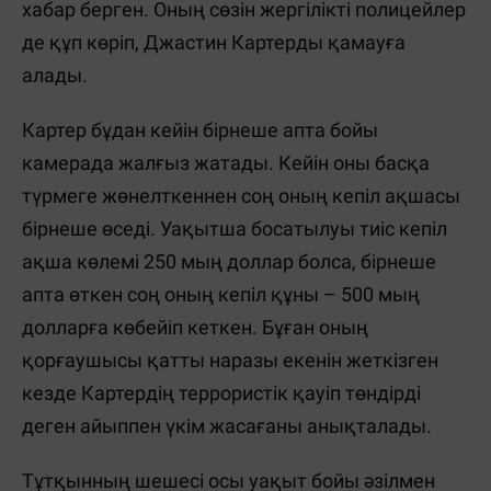
хабар берген. Оның сөзін жергілікті полицейлер
де құп көріп, Джастин Картерды қамауға
алады.
Картер бұдан кейін бірнеше апта бойы
камерада жалғыз жатады. Кейін оны басқа
түрмеге жөнелткеннен соң оның кепіл ақшасы
бірнеше өседі. Уақытша босатылуы тиіс кепіл
ақша көлемі 250 мың доллар болса, бірнеше
апта өткен соң оның кепіл құны – 500 мың
долларға көбейіп кеткен. Бұған оның
қорғаушысы қатты наразы екенін жеткізген
кезде Картердің террористік қауіп төндірді
деген айыппен үкім жасағаны анықталады.
Тұтқынның шешесі осы уақыт бойы әзілмен