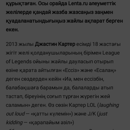
құрықтаған. Осы орайда Lenta.ru әлеуметтік
желілерде қандай жазба жазсаңыз заңмен
қуадаланатындығыңыз жайлы ақпарат берген
екен.
2013 жылы
Джастин Картер
есімді 18 жастағы
жігіт желі қолданушыларының бірімен League
of Legends ойыны жайлы дауласып отырып
өзіне қарата айтылған «Ессіз» және «Есалаң»
деген сөздерден кейін «Иә, мен ессізбін,
балабақшаға барамын да, балаларды атып
тастап, біреуінің соғып тұрған жүрегін жей
саламын» деген. Өз сөзін Картер LOL (
laughing
out loud
— «қатты күлемін») және J/K (
just
kidding
— «қарапайым әзіл»)