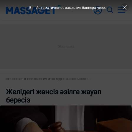
5
Автоматическое закрытие баннера через
НЕГІЗГІ БЕТ
ПСИХОЛОГИЯ
ЖЕЛІДЕГІ ЖӨНСІЗ ӘЗІЛГЕ...
Желідегі жөнсіз әзілге жауап
бересіз