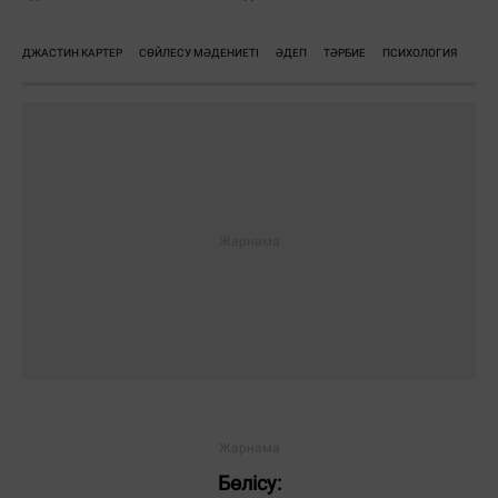
ДЖАСТИН КАРТЕР
СӨЙЛЕСУ МӘДЕНИЕТІ
ӘДЕП
ТӘРБИЕ
ПСИХОЛОГИЯ
Жауаптар:
ЖІБЕРУ