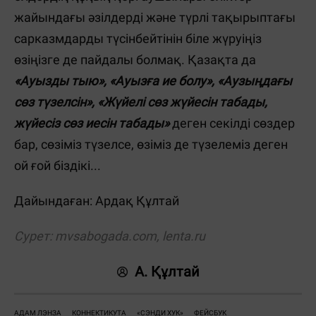
жайындағы әзілдерді және түрлі тақырыптағы
сарказмдарды түсінбейтінін біле жүруіңіз
өзіңізге де пайдалы болмақ. Қазақта да
«Ауызды тыю», «Ауызға ие болу», «Аузыңдағы
сөз түзелсін», «Жүйелі сөз жүйесін табады,
жүйесіз сөз иесін табады»
деген секілді сөздер
бар, сөзіміз түзелсе, өзіміз де түзелеміз деген
ой ғой біздікі...
Дайындаған: Ардақ Құлтай
Сурет: mvsabogada.com,
lenta.ru
А. Құлтай
АДАМ ЛЭНЗА
КОННЕКТИКУТА
«СЭНДИ ХУК»
ФЕЙСБУК