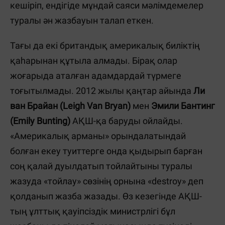
кешіріп, ендігіде мұндай саяси мәлімдемелер
туралы ән жазбауын талап еткен.
Тағы да екі британдық америкалық биліктің
қаһарынан құтыла алмады. Бірақ олар
жоғарыда аталған адамдардай түрмеге
тоғытылмады. 2012 жылы қаңтар айында
Ли
ван Брайан (Leigh Van Bryan)
мен
Эмили Бантинг
(Emily Bunting)
АҚШ-қа баруды ойлайды.
«Америкалық арманы» орындалатындай
болған екеу туиттерге онда қыдырып барған
соң қалай дуылдатып тойлайтыны туралы
жазуда «тойлау» сөзінің орнына «destroy» деп
қолданып жазба жазады. Өз кезегінде АҚШ-
тың ұлттық қауіпсіздік министрлігі бұл