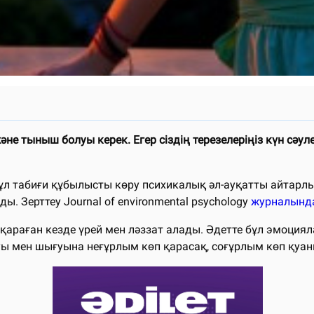
және тыныш болуы керек. Егер сіздің терезелеріңіз күн сәу
Бұл табиғи құбылысты көру психикалық әл-ауқатты айтар
 Зерттеу Journal of environmental psychology
журналынд
араған кезде үрей мен ләззат алады. Әдетте бұл эмоцияла
ы мен шығуына неғұрлым көп қарасақ, соғұрлым көп қуан