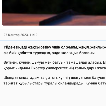
27 Қаңтар 2023, 11:19
Үйде өзіңізді жақсы сезіну үшін ол жылы, жеңіл, жайлы 
сіз биік қабатта тұрсаңыз, онда жолыңыз болғаны!
Өйткені, күннің шығуы мен батуын тамашалай аласыз. 
қорытындыны Эксетер университетінің ғалымдары жасады.
Шындығында, адам таң атып, күннің шығуы мен батуын қ
табиғат құбылыстары туралы ойландырады. Күннің бату