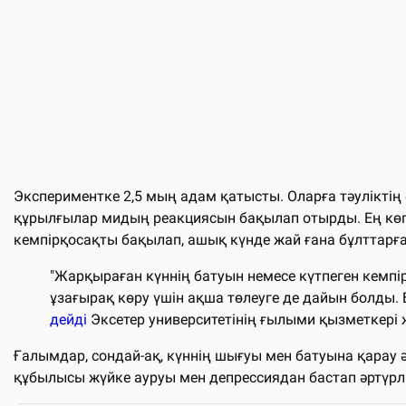
Экспериментке 2,5 мың адам қатысты. Оларға тәуліктің
құрылғылар мидың реакциясын бақылап отырды. Ең көп
кемпірқосақты бақылап, ашық күнде жай ғана бұлттар
"Жарқыраған күннің батуын немесе күтпеген кемпір
ұзағырақ көру үшін ақша төлеуге де дайын болды. Бі
дейді
Эксетер университетінің ғылыми қызметкері 
Ғалымдар, сондай-ақ, күннің шығуы мен батуына қарау 
құбылысы жүйке ауруы мен депрессиядан бастап әртүрлі