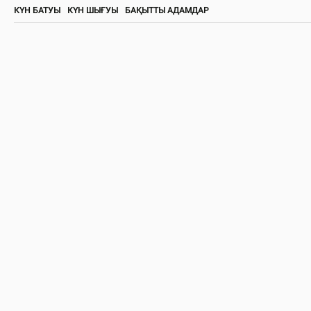
КҮН БАТУЫ
КҮН ШЫҒУЫ
БАҚЫТТЫ АДАМДАР