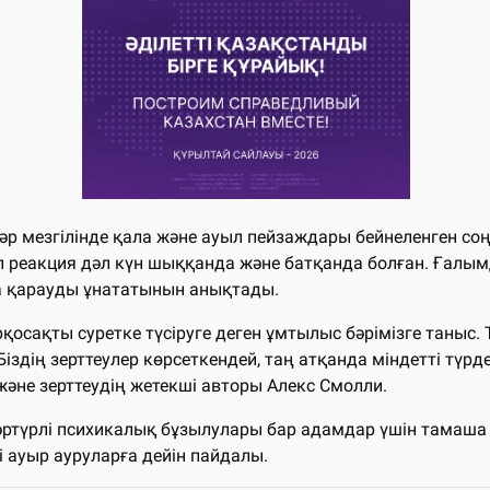
 әр мезгілінде қала және ауыл пейзаждары бейнеленген со
 реакция дәл күн шыққанда және батқанда болған. Ғалым
ға қарауды ұнататынын анықтады.
қосақты суретке түсіруге деген ұмтылыс бәрімізге таныс.
здің зерттеулер көрсеткендей, таң атқанда міндетті түрде 
және зерттеудің жетекші авторы Алекс Смолли.
әртүрлі психикалық бұзылулары бар адамдар үшін тамаша
 ауыр ауруларға дейін пайдалы.