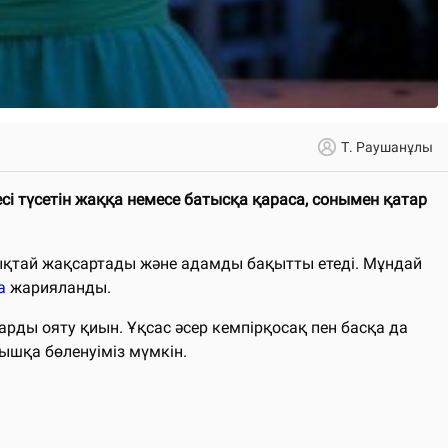
Т. Раушанұлы
лесі түсетін жаққа немесе батысқа қараса, сонымен қатар
лықтай жақсартады және адамды бақытты етеді. Мұндай
а
жарияланды.
рды ояту қиын. Ұқсас әсер кемпірқосақ пен басқа да
ышқа бөленуіміз мүмкін.