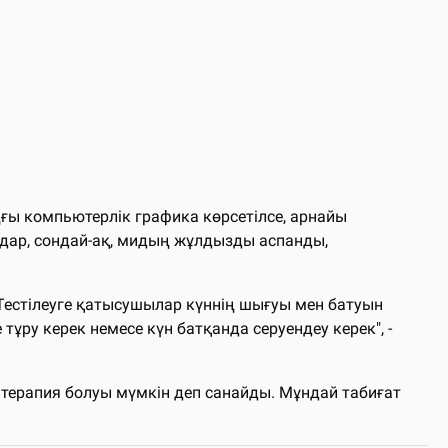
ңғы компьютерлік графика көрсетілсе, арнайы
дар, сондай-ақ, мидың жұлдызды аспанды,
 Тестілеуге қатысушылар күннің шығуы мен батуын
тұру керек немесе күн батқанда серуендеу керек", -
 терапия болуы мүмкін деп санайды. Мұндай табиғат